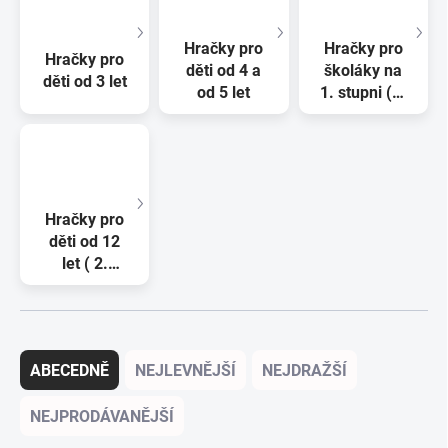
Hračky pro
Hračky pro
Hračky pro
děti od 4 a
školáky na
děti od 3 let
od 5 let
1. stupni (6-
11 let)
Hračky pro
děti od 12
let ( 2.
stupeň ZŠ a
starší )
Řazení produktů
ABECEDNĚ
NEJLEVNĚJŠÍ
NEJDRAŽŠÍ
NEJPRODÁVANĚJŠÍ