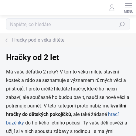
Přejít na obsah
Hledat
Hračky podle věku dítěte
Hračky od 2 let
Má vaše děťátko 2 roky? V tomto věku miluje stavění
kostek a rádo se seznamuje
s významem různých věcí a
přístrojů. I proto určitě hledáte hračky, které ho nejen
zabaví, ale současně ho budou bavit, naučí se nové věci a
potrénuje paměť. V této kategorii proto nabízíme
kvalitní
hračky do dětských pokojíčků
, ale také žádané
hrací
bazénky
do horkého letního počasí. Ty vaše děti osvěží a
užijí si v nich spoustu zábavy s rodinou i s malými