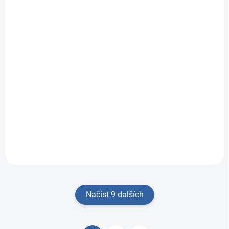
Dřevěná tahačka a
pyramida lední
medvěd
313 Kč
Do košíku
Dřevěná tahačka a
pyramida lední
medvěd - vzdělávací
hračka...
Načíst 9 dalších