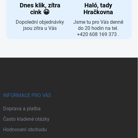
Dnes klik, zítra
Haló, tady
cink 😀
Hračkovna
Dopolední objednávky
Jsme tu pro Vás denně
jsou zítra u Vás
do 20 hodin na tel.
+420 608 169 373 .
Zápatí
INFORMACE PRO VÁS
Doprava a platba
Často kladené otázky
Hodnocení obchodu