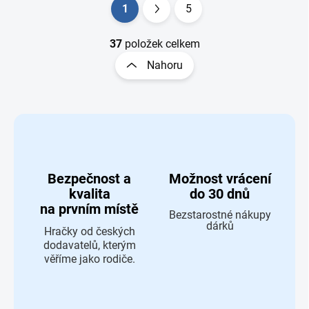
Ovládací prvky výpisu
1
5
Stránkování
37
položek celkem
Nahoru
Bezpečnost a
Možnost vrácení
kvalita
do 30 dnů
na prvním místě
Bezstarostné nákupy
dárků
Hračky od českých
dodavatelů, kterým
věříme jako rodiče.