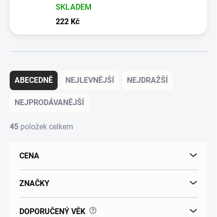
SKLADEM
222 Kč
Řazení produktů
ABECEDNĚ
NEJLEVNĚJŠÍ
NEJDRAŽŠÍ
NEJPRODÁVANĚJŠÍ
45
položek celkem
CENA
ZNAČKY
?
DOPORUČENÝ VĚK