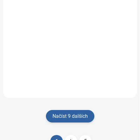
SKLADEM
Fisher Price motýlek -
učíme se tvary!
222 Kč
Do košíku
Objevte Fisher-Price
Motýlek – učíme se...
Načíst 9 dalších