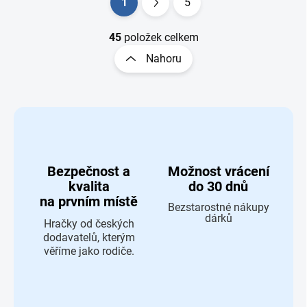
Ovládací prvky výpisu
1
5
Stránkování
45
položek celkem
Nahoru
Bezpečnost a
Možnost vrácení
kvalita
do 30 dnů
na prvním místě
Bezstarostné nákupy
dárků
Hračky od českých
dodavatelů, kterým
věříme jako rodiče.