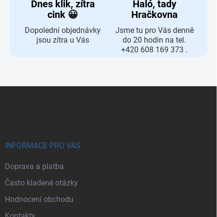
Dnes klik, zítra
Haló, tady
cink 😀
Hračkovna
Dopolední objednávky
Jsme tu pro Vás denně
jsou zítra u Vás
do 20 hodin na tel.
+420 608 169 373 .
Zápatí
INFORMACE PRO VÁS
Doprava a platba
Často kladené otázky
Hodnocení obchodu
Kontakty