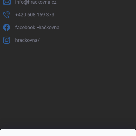
info
@
hrackovna.cz
+420 608 169 373
facebook Hračkovna
hrackovna/