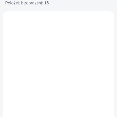
Položek k zobrazení:
13
Výpis produktů
SKLADEM
SKLADEM
Amytis - Visuté
Desítka
zahrady
555 Kč
377 Kč
Do košíku
Do košíku
Desítka je svižná
Rodinná hra Amytis -
vzdělávací hra, ve
Visuté zahrady
které hráči odpovídají