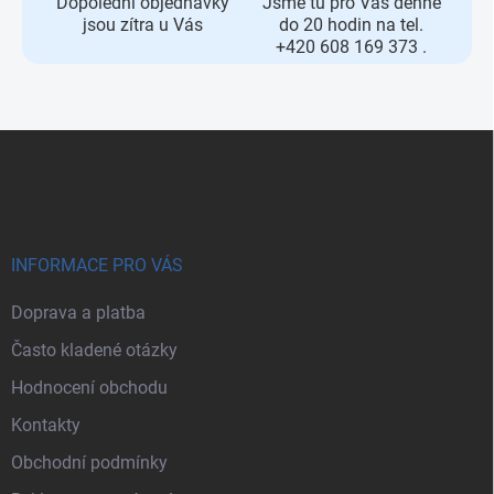
Dopolední objednávky
Jsme tu pro Vás denně
jsou zítra u Vás
do 20 hodin na tel.
+420 608 169 373 .
Zápatí
INFORMACE PRO VÁS
Doprava a platba
Často kladené otázky
Hodnocení obchodu
Kontakty
Obchodní podmínky