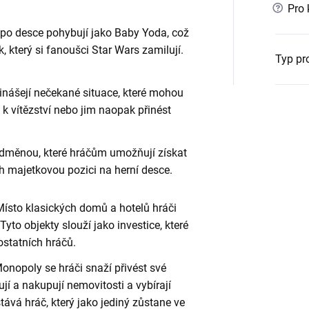
?
Pro 
e po desce pohybují jako Baby Yoda, což
, který si fanoušci Star Wars zamilují.
Typ pr
přinášejí nečekané situace, které mohou
 k vítězství nebo jim naopak přinést
 odměnou, které hráčům umožňují získat
ich majetkovou pozici na herní desce.
Místo klasických domů a hotelů hráči
 Tyto objekty slouží jako investice, které
ostatních hráčů.
 Monopoly se hráči snaží přivést své
jí a nakupují nemovitosti a vybírají
tává hráč, který jako jediný zůstane ve