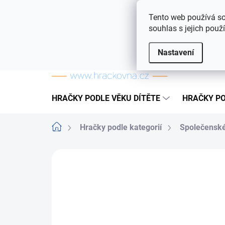
Přejít na obsah
Doprava a platba
Často kladené otázky
Tento web používá so
souhlas s jejich použ
Nastavení
HRAČKY PODLE VĚKU DÍTĚTE
HRAČKY PO
Domů
Hračky podle kategorií
Společenské
ZNAČKA:
HASBRO