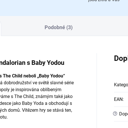
Podobné (3)
Dop
ndalorian s Baby Yodou
 The Child neboli „Baby Yodou“
á dobrodružství ve světě slavné série
Katego
opoly je inspirována oblíbeným
áváme s The Child, známým také jako
EAN
:
 desce jako Baby Yoda a obchodují s
ých domů. Vítězem hry se stává ten,
?
Dopo
otu.