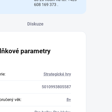
608 169 373 .
Diskuze
lňkové parametry
rie
:
Strategické hry
5010993805587
ručený věk
:
8+