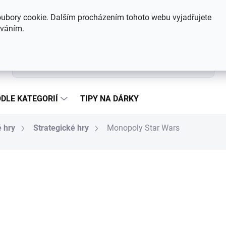
Hodnocení obchodu
Kontakty
ubory cookie. Dalším procházením tohoto webu vyjadřujete
íváním.
Hledat
DLE KATEGORIÍ
TIPY NA DÁRKY
 hry
Strategické hry
Monopoly Star Wars
1 066 Kč
Měrná cena:
SKLADEM
MŮŽEME DORUČIT DO:
10.