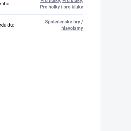
Pro holky
,
Pro kluky
,
koho
:
Pro holky i pro kluky
Společenské hry /
oduktu
:
hlavolamy