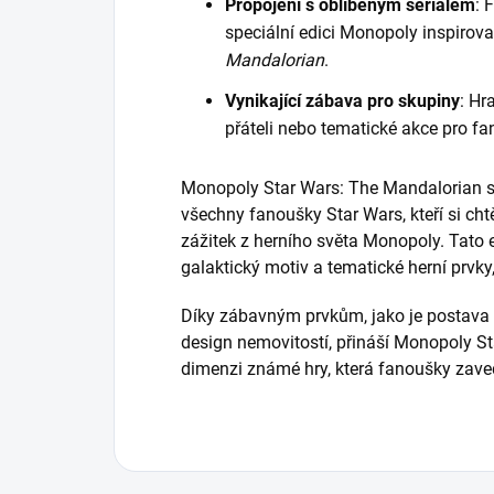
Propojení s oblíbeným seriálem
: 
speciální edici Monopoly inspiro
Mandalorian
.
Vynikající zábava pro skupiny
: Hr
přáteli nebo tematické akce pro f
Monopoly Star Wars: The Mandalorian s 
všechny fanoušky Star Wars, kteří si cht
zážitek z herního světa Monopoly. Tato 
galaktický motiv a tematické herní prvky, 
Díky zábavným prvkům, jako je postava B
design nemovitostí, přináší Monopoly S
dimenzi známé hry, která fanoušky zave