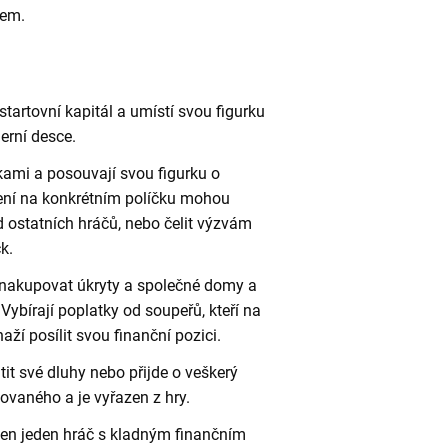
kem.
startovní kapitál a umístí svou figurku
erní desce.
tkami a posouvají svou figurku o
avení na konkrétním políčku mohou
d ostatních hráčů, nebo čelit výzvám
k.
 nakupovat úkryty a společné domy a
Vybírají poplatky od soupeřů, kteří na
ží posílit svou finanční pozici.
tit své dluhy nebo přijde o veškerý
ovaného a je vyřazen z hry.
 jen jeden hráč s kladným finančním