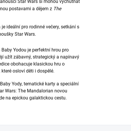
Fanoušci Star Wars si mohou vychutnat
vanou postavami a dějem z
The
a je ideální pro rodinné večery, setkání s
anoušky Star Wars.
Baby Yodou je perfektní hrou pro
ějí užít zábavný, strategický a napínavý
edice obohacuje klasickou hru o
které osloví děti i dospělé.
aby Yody, tematické karty a speciální
tar Wars: The Mandalorian novou
de na epickou galaktickou cestu.