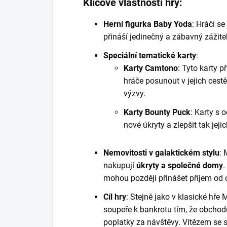
Klíčové vlastnosti hry:
Herní figurka Baby Yoda
: Hráči s
přináší jedinečný a zábavný zážitek
Speciální tematické karty
:
Karty Camtono
: Tyto karty 
hráče posunout v jejich cestě
výzvy.
Karty Bounty Puck
: Karty s
nové úkryty a zlepšit tak jej
Nemovitosti v galaktickém stylu
: 
nakupují
úkryty a společné domy
.
mohou později přinášet příjem od 
Cíl hry
: Stejně jako v klasické hře
soupeře k bankrotu tím, že obchodu
poplatky za návštěvy. Vítězem se s