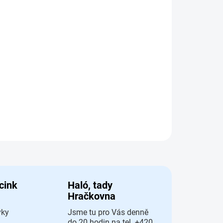
Přidat do košíku
ová hra Monopoly Star Wars
AT
 cink
Haló, tady
Hračkovna
vky
Jsme tu pro Vás denně
do 20 hodin na tel. +420