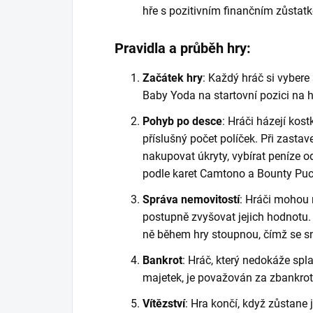
hře s pozitivním finančním zůstat
Pravidla a průběh hry:
Začátek hry
: Každý hráč si vybere 
Baby Yoda na startovní pozici na h
Pohyb po desce
: Hráči házejí kos
příslušný počet políček. Při zast
nakupovat úkryty, vybírat peníze o
podle karet Camtono a Bounty Puc
Správa nemovitostí
: Hráči mohou
postupně zvyšovat jejich hodnotu. 
ně během hry stoupnou, čímž se sna
Bankrot
: Hráč, který nedokáže spla
majetek, je považován za zbankrot
Vítězství
: Hra končí, když zůstane