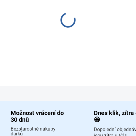
−
+
Společenská desk
DETAILNÍ INFORMACE
ZEPTAT SE
HLÍD
Možnost vrácení do
Dnes klik, zítra
30 dnů
😀
Bezstarostné nákupy
Dopolední objedná
dárků
jsou zítra u Vás