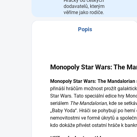
Hračky od českých
dodavatelů, kterým
věříme jako rodiče.
Popis
Monopoly Star Wars: The Ma
Monopoly Star Wars: The Mandalorian s
přináší hráčům možnost prožít galaktick
Star Wars. Tato speciální edice hry Mon
seriálem
The Mandalorian
, kde se setk
„Baby Yoda“. Hráči se pohybují po herní
nemovitostmi ve formě úkrytů a společn
kdo dokáže přivést ostatní hráče k bankr