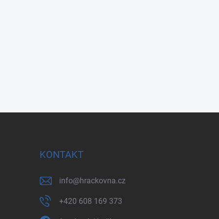
KONTAKT
info
@
hrackovna.cz
+420 608 169 373