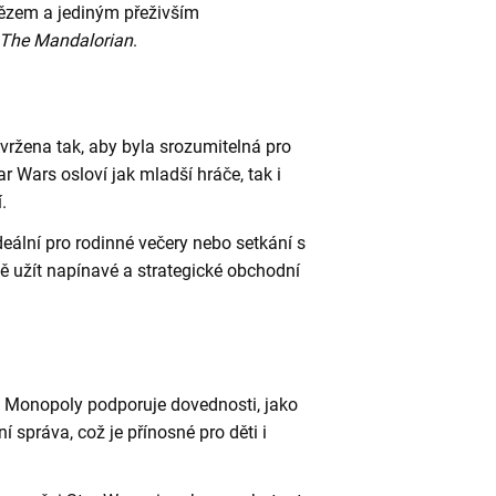
tězem a jediným přeživším
The Mandalorian
.
 navržena tak, aby byla srozumitelná pro
ar Wars osloví jak mladší hráče, tak i
.
ideální pro rodinné večery nebo setkání s
ně užít napínavé a strategické obchodní
a Monopoly podporuje dovednosti, jako
í správa, což je přínosné pro děti i