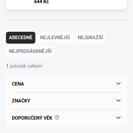
644 Kč
Řazení produktů
ABECEDNĚ
NEJLEVNĚJŠÍ
NEJDRAŽŠÍ
NEJPRODÁVANĚJŠÍ
1
položek celkem
CENA
ZNAČKY
?
DOPORUČENÝ VĚK