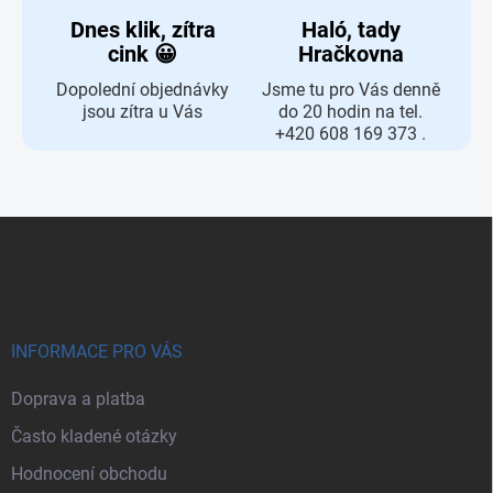
Dnes klik, zítra
Haló, tady
cink 😀
Hračkovna
Dopolední objednávky
Jsme tu pro Vás denně
jsou zítra u Vás
do 20 hodin na tel.
+420 608 169 373 .
Zápatí
INFORMACE PRO VÁS
Doprava a platba
Často kladené otázky
Hodnocení obchodu