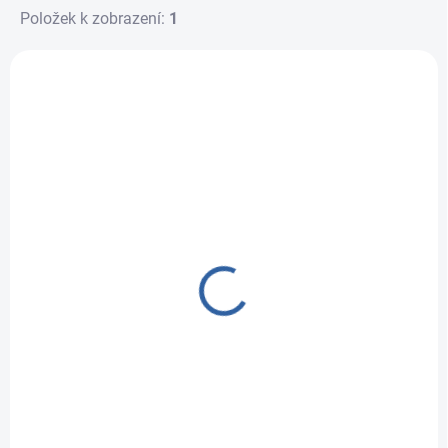
Položek k zobrazení:
1
Výpis produktů
SKLADEM
Anti virus
644 Kč
Do košíku
SMART - AntiVirus vás
vtáhne do
mikrosvěta,...