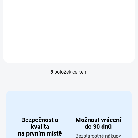
Do košíku
Nafukovací duhový
dětský bazén Intex
Sunset Glow o
průměru 147...
5
položek celkem
Ovládací prvky výpisu
Bezpečnost a
Možnost vrácení
kvalita
do 30 dnů
na prvním místě
Bezstarostné nákupy