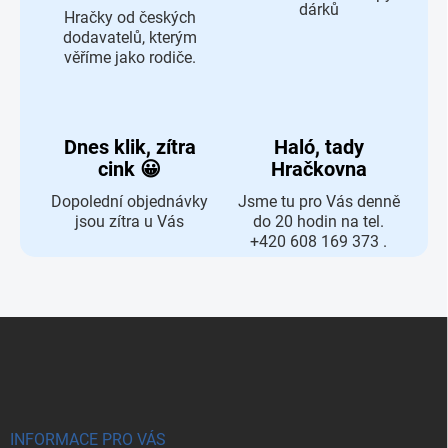
dárků
Hračky od českých
dodavatelů, kterým
věříme jako rodiče.
Dnes klik, zítra
Haló, tady
cink 😀
Hračkovna
Dopolední objednávky
Jsme tu pro Vás denně
jsou zítra u Vás
do 20 hodin na tel.
+420 608 169 373 .
Zápatí
INFORMACE PRO VÁS