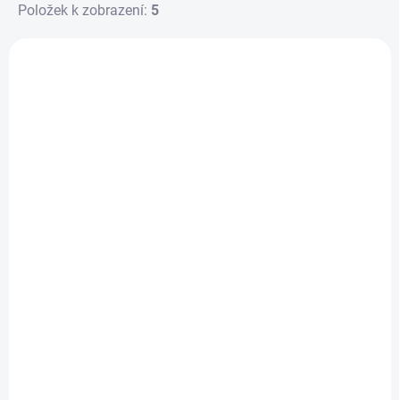
Položek k zobrazení:
5
Výpis produktů
SKLADEM
SKLADEM
Bazén 4 kruhy 168 x
Bazén rajská laguna
46 cm
699 Kč
199 Kč
Do košíku
Do košíku
Nafukovací bazén
Bazén 4 kruhy 168 ×
Rajská laguna je
46 cm je prostorný
ideální volbou pro