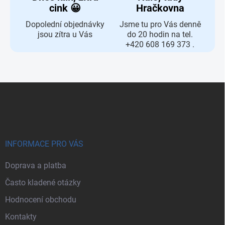
cink 😀
Hračkovna
Dopolední objednávky
Jsme tu pro Vás denně
jsou zítra u Vás
do 20 hodin na tel.
+420 608 169 373 .
Zápatí
INFORMACE PRO VÁS
Doprava a platba
Často kladené otázky
Hodnocení obchodu
Kontakty