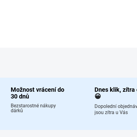
Ovládací prvky výpisu
Možnost vrácení do
Dnes klik, zítra
30 dnů
😀
Bezstarostné nákupy
Dopolední objedná
dárků
jsou zítra u Vás