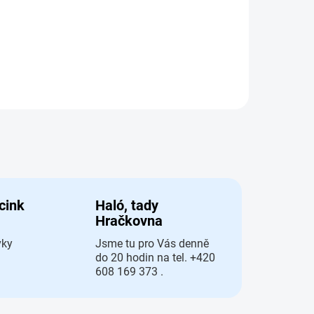
 cink
Haló, tady
Hračkovna
vky
Jsme tu pro Vás denně
do 20 hodin na tel. +420
608 169 373 .