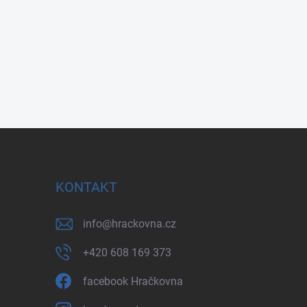
KONTAKT
info
@
hrackovna.cz
+420 608 169 373
facebook Hračkovna