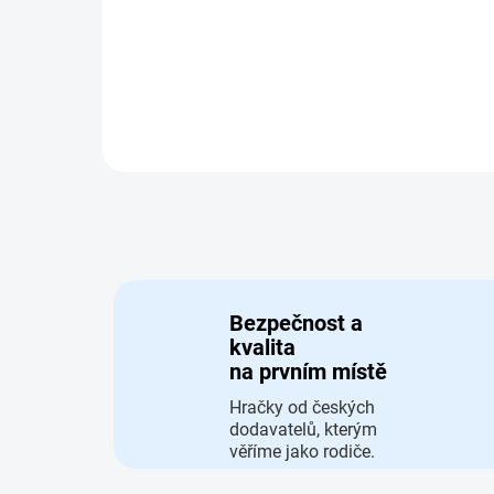
Stavebnice Mega Bloks s Mimoněm
Kevinem na skútru
Bezpečnost a
kvalita
na prvním místě
Hračky od českých
dodavatelů, kterým
věříme jako rodiče.