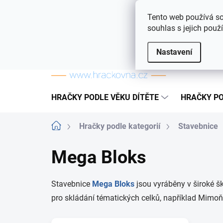
Přejít na obsah
Doprava a platba
Často kladené otázky
Tento web používá so
souhlas s jejich použ
Nastavení
HRAČKY PODLE VĚKU DÍTĚTE
HRAČKY PO
Domů
Hračky podle kategorií
Stavebnice
Mega Bloks
Stavebnice
Mega Bloks
jsou vyráběny v široké š
pro skládání tématických celků, například Mimoňů