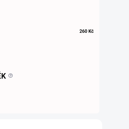
260
Kč
?
ĚK