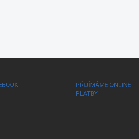
EBOOK
PŘIJÍMÁME ONLINE
PLATBY