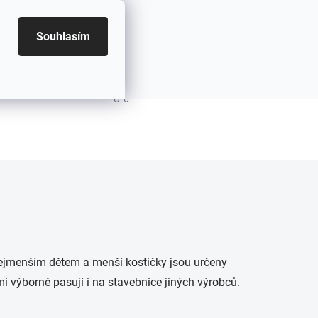
Souhlasím
PRÁZDNÝ KOŠÍK
NÁKUPNÍ KOŠÍK
 nejmenším dětem a menší kostičky jsou určeny
i výborně pasují i na stavebnice jiných výrobců.