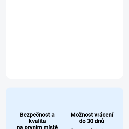
MOŽNOSTI
DORUČENÍ
−
+
Přidat do košíku
Dostihy a sázky - nové
DETAILNÍ INFORMACE
ZEPTAT SE
HLÍDAT
Bezpečnost a
Možnost vrácení
kvalita
do 30 dnů
na prvním místě