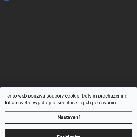
Tento web používá soubory cookie. Dalším procházením
Zboží.cz
Heureka.cz
Porovnávač.cz
tohoto webu vyjadřujete souhlas s jejich používáním.
Nastavení
Copyright 2026
Hračkovna.cz
. Všechna práva vyhrazena.
Upravit nastavení cookies