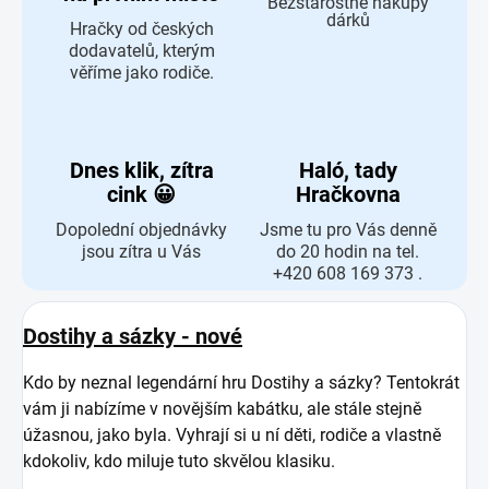
Bezstarostné nákupy
dárků
Hračky od českých
dodavatelů, kterým
věříme jako rodiče.
Dnes klik, zítra
Haló, tady
cink 😀
Hračkovna
Dopolední objednávky
Jsme tu pro Vás denně
jsou zítra u Vás
do 20 hodin na tel.
+420 608 169 373 .
Dostihy a sázky - nové
Kdo by neznal legendární hru Dostihy a sázky? Tentokrát
vám ji nabízíme v novějším kabátku, ale stále stejně
úžasnou, jako byla. Vyhrají si u ní děti, rodiče a vlastně
kdokoliv, kdo miluje tuto skvělou klasiku.