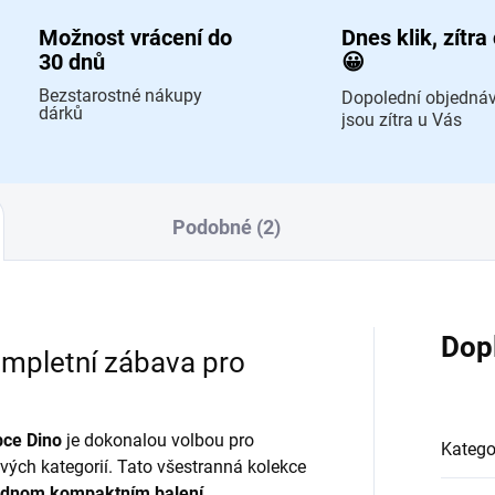
Možnost vrácení do
Dnes klik, zítra
30 dnů
😀
Bezstarostné nákupy
Dopolední objedná
dárků
jsou zítra u Vás
Podobné (2)
Dop
ompletní zábava pro
bce Dino
je dokonalou volbou pro
Katego
vých kategorií. Tato všestranná kolekce
jednom kompaktním balení
.