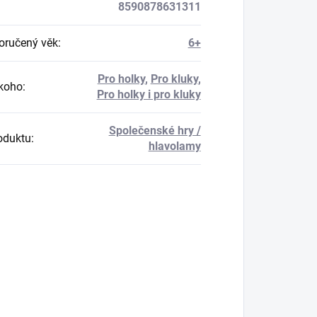
8590878631311
ručený věk
:
6+
Pro holky
,
Pro kluky
,
koho
:
Pro holky i pro kluky
Společenské hry /
oduktu
:
hlavolamy