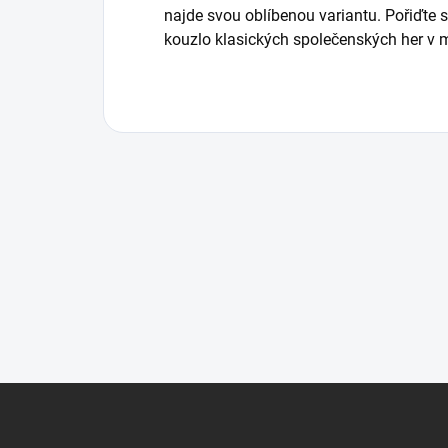
najde svou oblíbenou variantu. Pořiďte s
kouzlo klasických společenských her v 
Zápatí