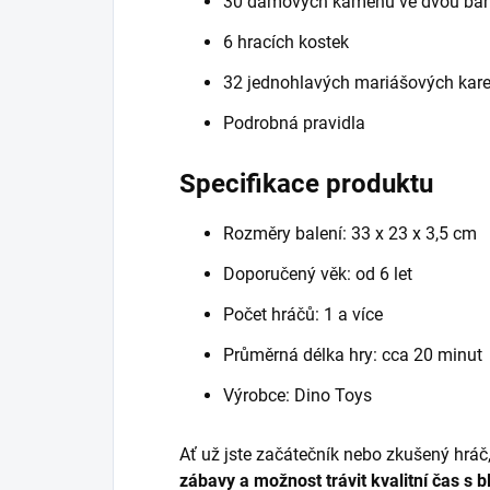
30 dámových kamenů ve dvou ba
6 hracích kostek
32 jednohlavých mariášových kare
Podrobná pravidla
Specifikace produktu
Rozměry balení: 33 x 23 x 3,5 cm
Doporučený věk: od 6 let
Počet hráčů: 1 a více
Průměrná délka hry: cca 20 minut
Výrobce: Dino Toys
Ať už jste začátečník nebo zkušený hráč
zábavy a možnost trávit kvalitní čas s b