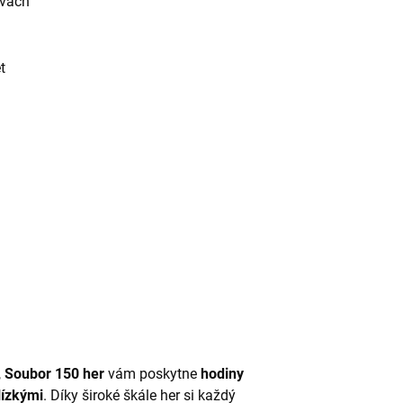
rvách
t
,
Soubor 150 her
vám poskytne
hodiny
lízkými
. Díky široké škále her si každý