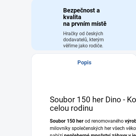
Bezpečnost a
kvalita
na prvním místě
Hračky od českých
dodavatelů, kterým
věříme jako rodiče.
Popis
Soubor 150 her Dino - K
celou rodinu
Soubor 150 her
od renomovaného
výro
milovníky společenských her všech věko
nabízí
nepřeberné množství zábavy v 