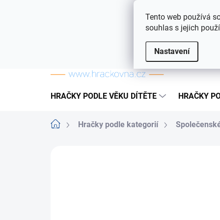
Přejít na obsah
Doprava a platba
Často kladené otázky
Tento web používá so
souhlas s jejich použ
Nastavení
HRAČKY PODLE VĚKU DÍTĚTE
HRAČKY PO
Domů
Hračky podle kategorií
Společenské
ZNAČKA:
DINO