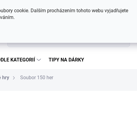
Hodnocení obchodu
Kontakty
ubory cookie. Dalším procházením tohoto webu vyjadřujete
íváním.
Hledat
DLE KATEGORIÍ
TIPY NA DÁRKY
 hry
Soubor 150 her
333 Kč
Měrná cena:
SKLADEM
MŮŽEME DORUČIT DO:
10.