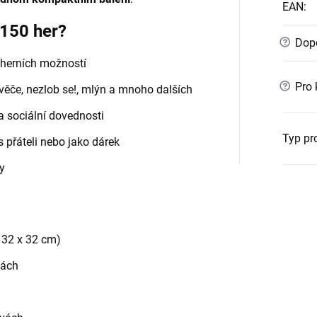
EAN
:
 150 her?
?
Dopo
 herních možností
?
Pro 
věče, nezlob se!, mlýn a mnoho dalších
 a sociální dovednosti
Typ pr
s přáteli nebo jako dárek
y
 32 x 32 cm)
vách