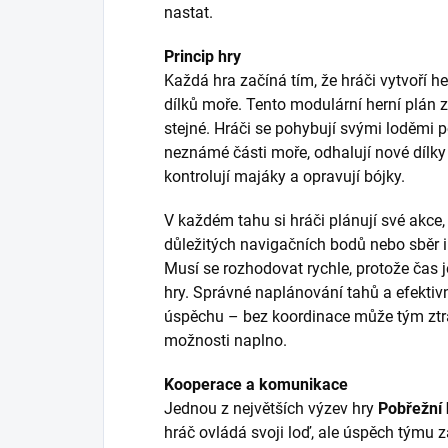
nastat.
Princip hry
Každá hra začíná tím, že hráči vytvoří 
dílků moře. Tento modulární herní plán z
stejné. Hráči se pohybují svými loděmi 
neznámé části moře, odhalují nové dílky 
kontrolují majáky a opravují bójky.
V každém tahu si hráči plánují své akce,
důležitých navigačních bodů nebo sběr 
Musí se rozhodovat rychle, protože čas 
hry. Správné naplánování tahů a efektiv
úspěchu – bez koordinace může tým ztra
možnosti naplno.
Kooperace a komunikace
Jednou z největších výzev hry
Pobřežní 
hráč ovládá svoji loď, ale úspěch týmu z