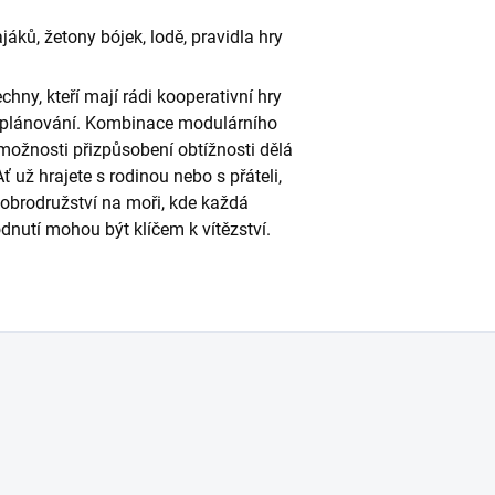
jáků, žetony bójek, lodě, pravidla hry
chny, kteří mají rádi kooperativní hry
 plánování. Kombinace modulárního
možnosti přizpůsobení obtížnosti dělá
ť už hrajete s rodinou nebo s přáteli,
obrodružství na moři, kde každá
nutí mohou být klíčem k vítězství.