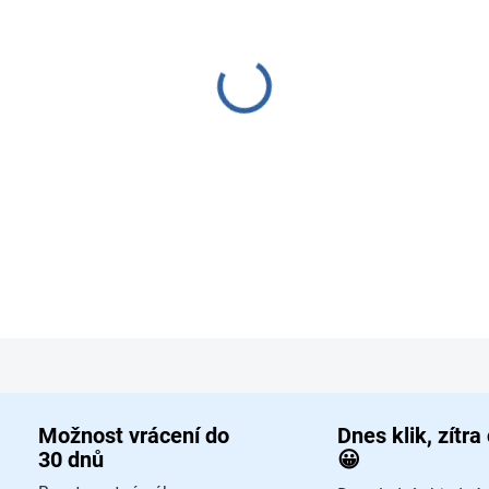
−
+
Pobřežní hlídka
je koop
prozkoumáváte Severní
spolupracujete na spln
modulární plán a různé
všechny věkové skupiny
DETAILNÍ INFORMACE
ZEPTAT SE
HLÍD
Možnost vrácení do
Dnes klik, zítra
30 dnů
😀