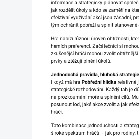
informace a strategicky plánovat společ
jak rozdělit úkoly a kdo se zaměří na kte
efektivní využívání akcí jsou zásadní, 
tým ochránit pobřeží a splnit stanovené c
Hra nabízí různou úroveň obtížnosti, kte
herních preferencí. Začátečníci si mohou
zkušenější hráči mohou zvolit obtížnější
prvky a ztěžují plnění úkolů.
Jednoduchá pravidla, hluboká strategi
I když má hra
Pobřežní hlídka
relativně
strategické rozhodování. Každý tah je dů
na prozkoumání moře a splnění cílů. Mu
posunout loď, jaké akce zvolit a jak efek
hráči.
Tato kombinace jednoduchosti a strategi
široké spektrum hráčů – jak pro rodiny, 