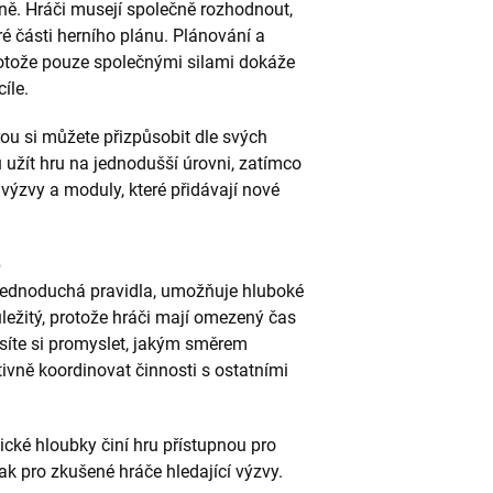
ně. Hráči musejí společně rozhodnout,
ré části herního plánu. Plánování a
protože pouze společnými silami dokáže
íle.
rou si můžete přizpůsobit dle svých
 užít hru na jednodušší úrovni, zatímco
 výzvy a moduly, které přidávají nové
e
 jednoduchá pravidla, umožňuje hluboké
ležitý, protože hráči mají omezený čas
síte si promyslet, jakým směrem
tivně koordinovat činnosti s ostatními
cké hloubky činí hru přístupnou pro
tak pro zkušené hráče hledající výzvy.