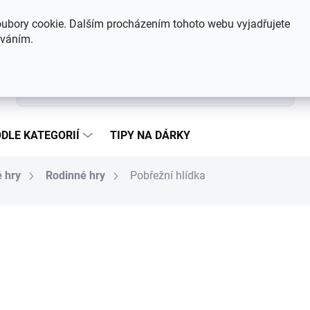
Hodnocení obchodu
Kontakty
ubory cookie. Dalším procházením tohoto webu vyjadřujete
íváním.
Hledat
DLE KATEGORIÍ
TIPY NA DÁRKY
 hry
Rodinné hry
Pobřežní hlídka
599 Kč
Měrná cena:
SKLADEM
MŮŽEME DORUČIT DO:
6.8