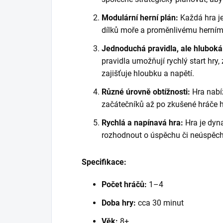
Modulární herní plán:
Každá hra je
dílků moře a proměnlivému herním
Jednoduchá pravidla, ale hluboká 
pravidla umožňují rychlý start hry
zajišťuje hloubku a napětí.
Různé úrovně obtížnosti:
Hra nabí
začátečníků až po zkušené hráče hl
Rychlá a napínavá hra:
Hra je dyn
rozhodnout o úspěchu či neúspěc
Specifikace:
Počet hráčů:
1–4
Doba hry:
cca 30 minut
Věk:
8+