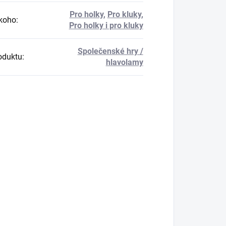
Pro holky
,
Pro kluky
,
koho
:
Pro holky i pro kluky
Společenské hry /
oduktu
:
hlavolamy