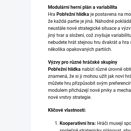
Modulární herní plán a variabilita
Hra
Pobřežní hlídka
je postavena na mo
že každá partie je jiná. Náhodné pokládá
neustále nové strategické situace a výz
jiný tvar a složení, což zvyšuje variabil
nebudete hrát stejnou hru dvakrát a hra
několika opakovaných partiích.
Výzvy pro různé hráčské skupiny
Pobřežní hlídka
nabízí různé úrovně obtí
znamená, že si ji mohou užít jak noví hr
můžete hru přizpůsobit svým preferen
modulem přicházejí nové prvky a mechani
nové vrstvy strategie.
Klíčové vlastnosti:
Kooperativní hra:
Hráči musejí spo
společně strategicky plánovat, aby 