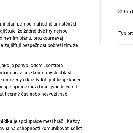
?
Pro 
herní plán pomocí náhodně umístěných
ajišťuje, že žádné dvě hry nejsou
Typ pr
po herním plánu, prozkoumávají
a zajišťují bezpečnost pobřeží tím, že
 jako je pohyb loděmi, kontrola
informací z prozkoumaných oblastí.
je omezený a každý tah přibližuje konec
ní spolupráce mezi hráči jsou klíčem k
tit cenný čas nebo nevyužít své
hlídka
je spolupráce mezi hráči. Každý
ávisí na schopnosti komunikovat, sdílet