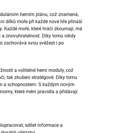
dulárním herním plánu, což znamená,
ní dílků moře při každé nové hře přináší
vy. Každé moře, které hráči zkoumají, má
itu a znovuhratelnost. Díky tomu nikdy
 si zachovává svou svěžest i po
žnosti a volitelné herní moduly, což
áči, tak zkušení stratégové. Díky tomu
cím a schopnostem. S každým novým
smy, které mění pravidla a přidávají
lupracovat, sdílet informace a
dosáhli vítězství.