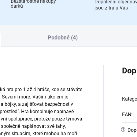
Bezstarostné nákupy
Dopolední objedná
dárků
jsou zítra u Vás
Podobné (4)
Dop
cká hra pro 1 až 4 hráče, kde se stáváte
ání Severní moře. Vaším úkolem je
Katego
 bójky, a zajišťovat bezpečnost v
prostředí. Hra kombinuje napínavé
EAN
:
tivní spolupráce, protože pouze týmová
 společně naplánovat své tahy,
?
Dopo
kaným situacím, které mohou na moři