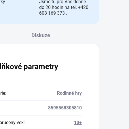
vky
Jsme tu pro Vás denně
do 20 hodin na tel. +420
608 169 373 .
Diskuze
lňkové parametry
rie
:
Rodinné hry
8595558305810
ručený věk
:
10+