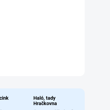
Přidat do košíku
erativní hra pro 1–4 hráče, kde
 moře, kontrolujete majáky a
ění cílů. Jednoduchá pravidla,
 obtížnosti zaručují zábavu pro
 od 8 let.
AT
 cink
Haló, tady
Hračkovna