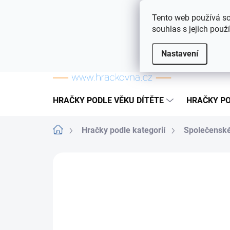
Přejít na obsah
Doprava a platba
Často kladené otázky
Tento web používá so
souhlas s jejich použ
Nastavení
HRAČKY PODLE VĚKU DÍTĚTE
HRAČKY PO
Domů
Hračky podle kategorií
Společenské
ZNAČKA:
MINDOK