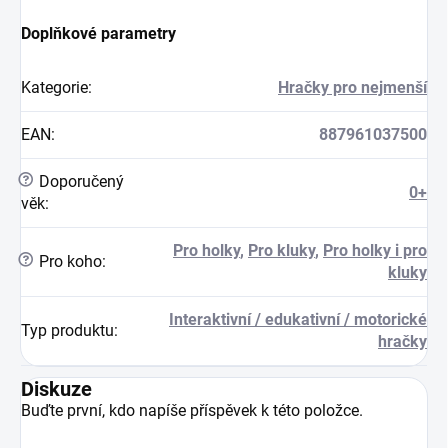
Doplňkové parametry
Kategorie
:
Hračky pro nejmenší
EAN
:
887961037500
?
Doporučený
0+
věk
:
Pro holky
,
Pro kluky
,
Pro holky i pro
?
Pro koho
:
kluky
Interaktivní / edukativní / motorické
Typ produktu
:
hračky
Diskuze
Buďte první, kdo napíše příspěvek k této položce.