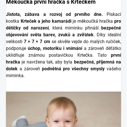
Měkoučká první hračka s Krtečkem
Jistota, zábava a rozvoj od prvního dne.
Pískací
kostka
Krteček a jeho kamarádi
je měkoučká hračka
pro
dětičky
od narození
, která miminku přináší
bezpečné
objevování světa barev, zvuků a zvířátek
. Díky ideální
velikosti
7 × 7 × 7 cm
se skvěle vejde do malých ručiček,
podporuje
úchop, motoriku i vnímání
a zároveň děťátko
uklidňuje známou postavičkou Krtečka. Tato
první
hračka
je navržena tak, aby byla
bezpečná, příjemná na
dotek
a zároveň
podnětná pro všechny smysly
vašeho
miminka.