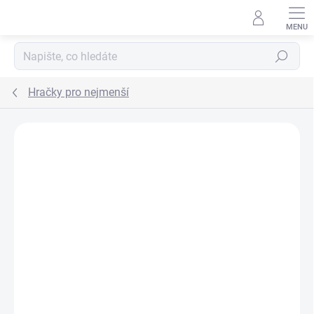
Přejít na obsah
Hledat
Hračky pro nejmenší
ZNAČKA:
WIKY