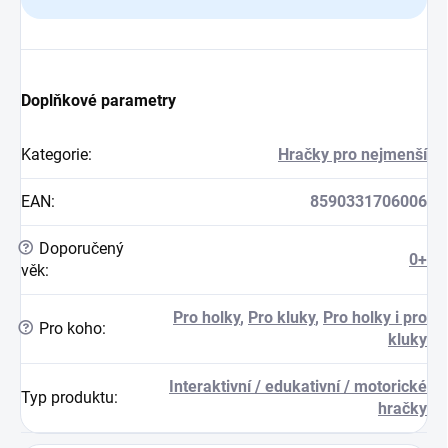
Doplňkové parametry
Kategorie
:
Hračky pro nejmenší
EAN
:
8590331706006
?
Doporučený
0+
věk
:
Pro holky
,
Pro kluky
,
Pro holky i pro
?
Pro koho
:
kluky
Interaktivní / edukativní / motorické
Typ produktu
:
hračky