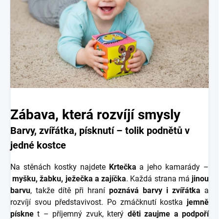
Zábava, která rozvíjí smysly
Barvy, zvířátka, písknutí – tolik podnětů v
jedné kostce
Na stěnách kostky najdete
Krtečka
a jeho kamarády –
myšku, žabku, ježečka a zajíčka
. Každá strana má
jinou
barvu
, takže dítě při hraní
poznává barvy i zvířátka
a
rozvíjí svou představivost. Po zmáčknutí kostka
jemně
pískne
t
– příjemný zvuk, který
děti zaujme a podpoří