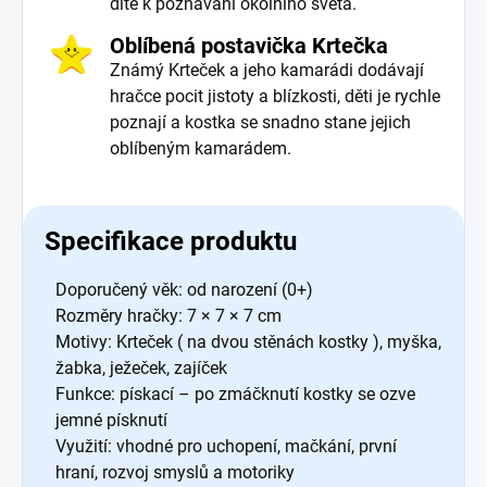
dítě k poznávání okolního světa.
Oblíbená postavička Krtečka
Známý Krteček a jeho kamarádi dodávají
hračce pocit jistoty a blízkosti, děti je rychle
poznají a kostka se snadno stane jejich
oblíbeným kamarádem.
Specifikace produktu
Doporučený věk: od narození (0+)
Rozměry hračky: 7 × 7 × 7 cm
Motivy: Krteček ( na dvou stěnách kostky ), myška,
žabka, ježeček, zajíček
Funkce: pískací – po zmáčknutí kostky se ozve
jemné písknutí
Využití: vhodné pro uchopení, mačkání, první
hraní, rozvoj smyslů a motoriky