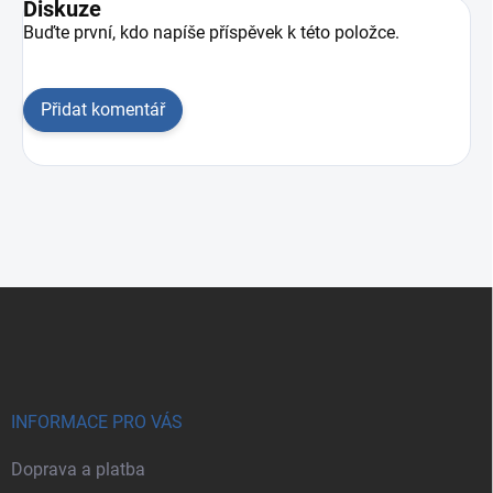
Diskuze
Buďte první, kdo napíše příspěvek k této položce.
Přidat komentář
Zápatí
INFORMACE PRO VÁS
Doprava a platba