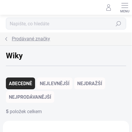
Přejít na obsah
Hledat
Prodávané značky
Wiky
Řazení produktů
ABECEDNĚ
NEJLEVNĚJŠÍ
NEJDRAŽŠÍ
NEJPRODÁVANĚJŠÍ
5
položek celkem
Výpis produktů