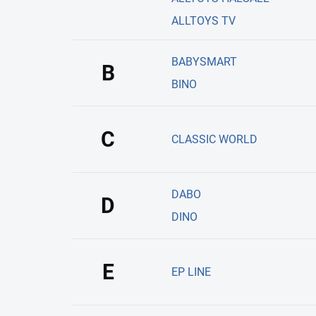
ALLTOYS TV
BABYSMART
B
BINO
C
CLASSIC WORLD
DABO
D
DINO
E
EP LINE