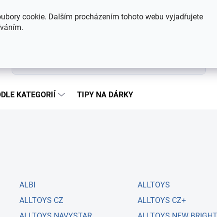
Hodnocení obchodu
Kontakty
ubory cookie. Dalším procházením tohoto webu vyjadřujete
íváním.
Hledat
DLE KATEGORIÍ
TIPY NA DÁRKY
ALBI
ALLTOYS
ALLTOYS CZ
ALLTOYS CZ+
ALLTOYS NAVYSTAR
ALLTOYS NEW BRIGH