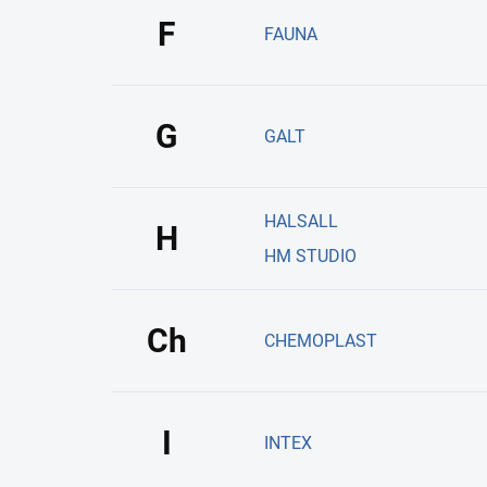
F
FAUNA
G
GALT
HALSALL
H
HM STUDIO
Ch
CHEMOPLAST
I
INTEX