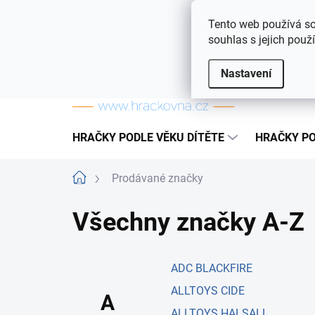
Přejít na obsah
Doprava a platba
Často kladené otázky
Tento web používá so
souhlas s jejich použ
Nastavení
HRAČKY PODLE VĚKU DÍTĚTE
HRAČKY PO
Domů
Prodávané značky
Všechny značky A-Z
ADC BLACKFIRE
ALLTOYS CIDE
A
ALLTOYS HALSALL