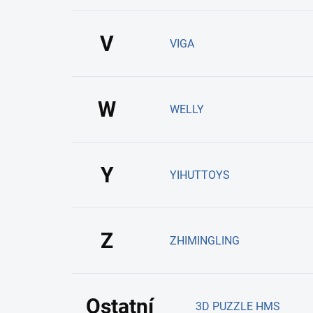
V
VIGA
W
WELLY
Y
YIHUTTOYS
Z
ZHIMINGLING
Ostatní
3D PUZZLE HMS