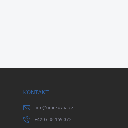
KONTAKT
info
@
hrackovna.cz
+420 608 169 373