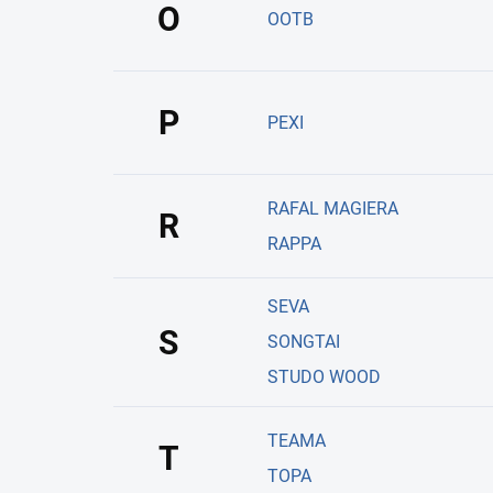
O
OOTB
P
PEXI
RAFAL MAGIERA
R
RAPPA
SEVA
S
SONGTAI
STUDO WOOD
TEAMA
T
TOPA