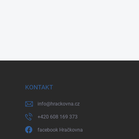
KONTAKT
info
@
hrackovna.cz
+420 608 169 373
facebook Hračkovna