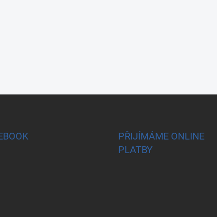
EBOOK
PŘIJÍMÁME ONLINE
PLATBY