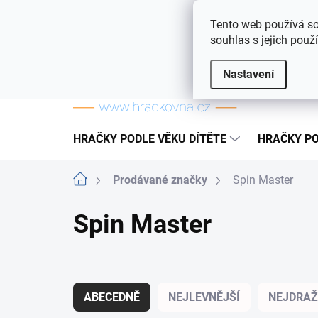
Přejít na obsah
Doprava a platba
Často kladené otázky
Tento web používá so
souhlas s jejich použ
Nastavení
HRAČKY PODLE VĚKU DÍTĚTE
HRAČKY PO
Domů
Prodávané značky
Spin Master
Spin Master
Řazení produktů
ABECEDNĚ
NEJLEVNĚJŠÍ
NEJDRAŽ