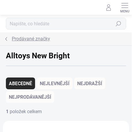
Přejít na obsah
Hledat
Prodávané značky
Alltoys New Bright
Řazení produktů
ABECEDNĚ
NEJLEVNĚJŠÍ
NEJDRAŽŠÍ
NEJPRODÁVANĚJŠÍ
1
položek celkem
Výpis produktů