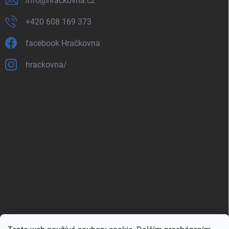
info
@
hrackovna.cz
+420 608 169 373
facebook Hračkovna
hrackovna/