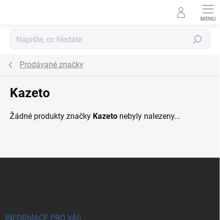
Přejít na obsah
Hledat
Prodávané značky
Kazeto
Žádné produkty značky
Kazeto
nebyly nalezeny...
Zápatí
INFORMACE PRO VÁS