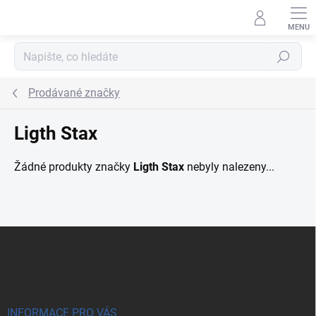
Přejít na obsah
Hledat
Prodávané značky
Ligth Stax
Žádné produkty značky
Ligth Stax
nebyly nalezeny...
Zápatí
INFORMACE PRO VÁS