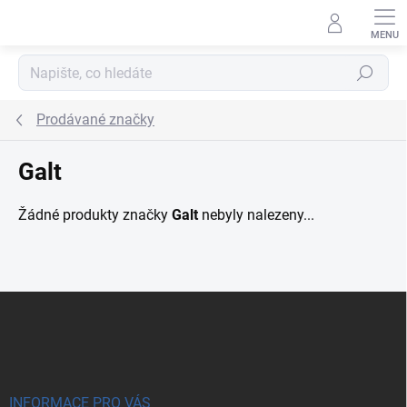
Přejít na obsah
Hledat
Prodávané značky
Galt
Žádné produkty značky
Galt
nebyly nalezeny...
Zápatí
INFORMACE PRO VÁS