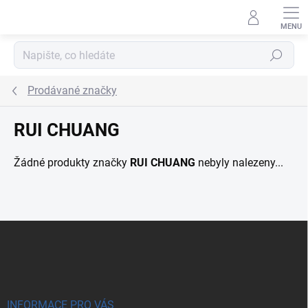
Přejít na obsah
Hledat
Prodávané značky
RUI CHUANG
Žádné produkty značky
RUI CHUANG
nebyly nalezeny...
Zápatí
INFORMACE PRO VÁS