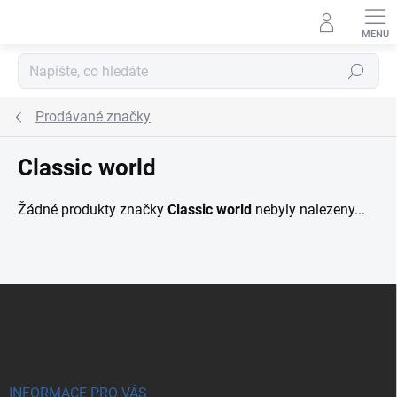
Přejít na obsah
Hledat
Prodávané značky
Classic world
Žádné produkty značky
Classic world
nebyly nalezeny...
Zápatí
INFORMACE PRO VÁS