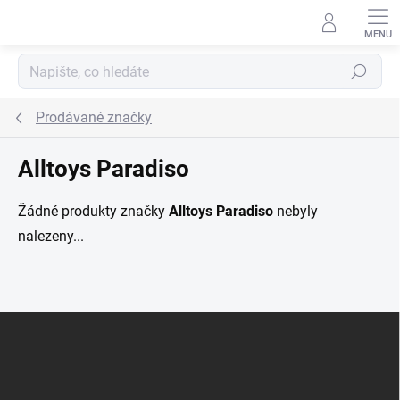
Přejít na obsah
Hledat
Prodávané značky
Alltoys Paradiso
Žádné produkty značky
Alltoys Paradiso
nebyly
nalezeny...
Zápatí