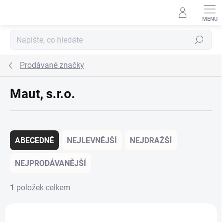
Přejít na obsah
Hledat
Prodávané značky
Maut, s.r.o.
Řazení produktů
ABECEDNĚ
NEJLEVNĚJŠÍ
NEJDRAŽŠÍ
NEJPRODÁVANĚJŠÍ
1
položek celkem
Výpis produktů