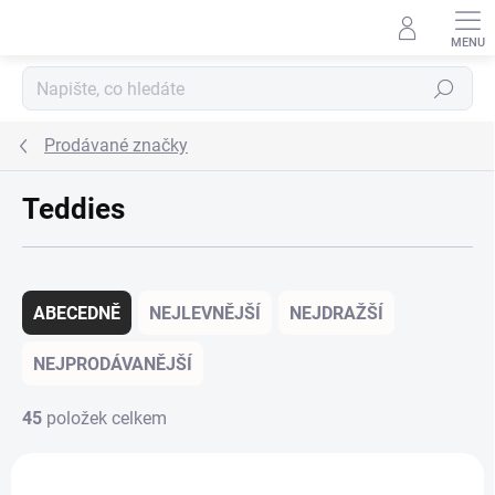
Přejít na obsah
Hledat
Prodávané značky
Teddies
Řazení produktů
ABECEDNĚ
NEJLEVNĚJŠÍ
NEJDRAŽŠÍ
NEJPRODÁVANĚJŠÍ
45
položek celkem
Výpis produktů