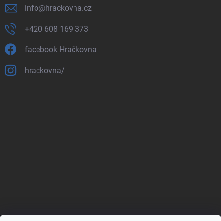
info
@
hrackovna.cz
+420 608 169 373
facebook Hračkovna
hrackovna/