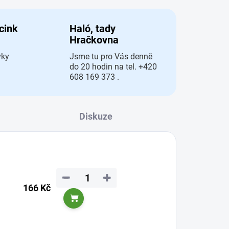
 cink
Haló, tady
Hračkovna
vky
Jsme tu pro Vás denně
do 20 hodin na tel. +420
608 169 373 .
Diskuze
−
+
166 Kč
Do košíku