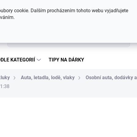
Hodnocení obchodu
Kontakty
ubory cookie. Dalším procházením tohoto webu vyjadřujete
íváním.
Hledat
DLE KATEGORIÍ
TIPY NA DÁRKY
kluky
Auta, letadla, lodě, vlaky
Osobní auta, dodávky 
 1:38
166 Kč
Měrná cena:
Zvolte variantu