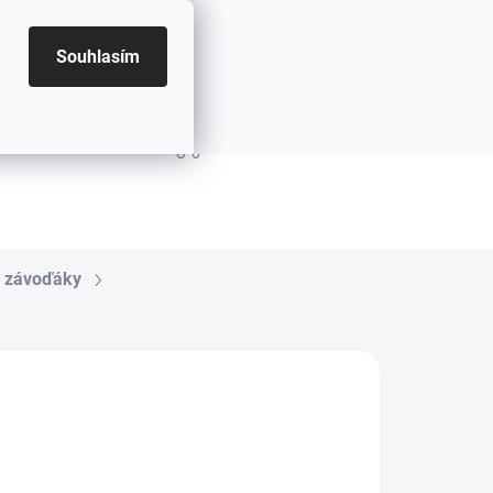
Souhlasím
PRÁZDNÝ KOŠÍK
NÁKUPNÍ KOŠÍK
a závoďáky