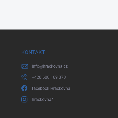
KONTAKT
info
@
hrackovna.cz
+420 608 169 373
facebook Hračkovna
hrackovna/