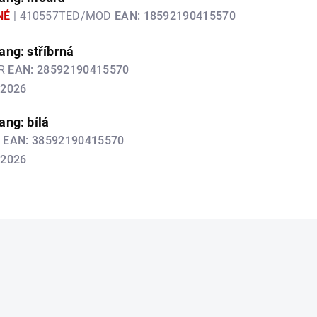
NÉ
| 410557TED/MOD
EAN:
18592190415570
ng: stříbrná
TR
EAN:
28592190415570
.2026
ng: bílá
L
EAN:
38592190415570
.2026