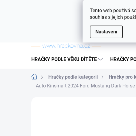
Přejít na obsah
Doprava a platba
Často kladené otázky
Tento web používá so
souhlas s jejich použ
Nastavení
HRAČKY PODLE VĚKU DÍTĚTE
HRAČKY PO
Domů
Hračky podle kategorií
Hračky pro 
Auto Kinsmart 2024 Ford Mustang Dark Horse
ZNAČKA:
TEDDIES