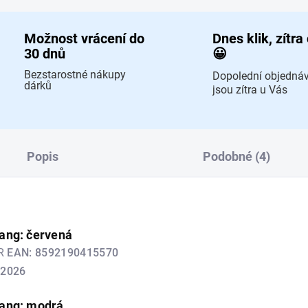
Možnost vrácení do
Dnes klik, zítra
30 dnů
😀
Bezstarostné nákupy
Dopolední objedná
dárků
jsou zítra u Vás
Popis
Podobné (4)
ang: červená
ER
EAN:
8592190415570
.2026
ang: modrá