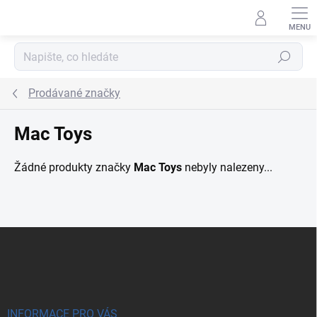
Přejít na obsah
Hledat
Prodávané značky
Mac Toys
Žádné produkty značky
Mac Toys
nebyly nalezeny...
Zápatí
INFORMACE PRO VÁS