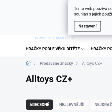
Přejít na obsah
Doprava a platba
Často kladené otázky
Tento web používá so
souhlas s jejich použ
Nastavení
HRAČKY PODLE VĚKU DÍTĚTE
HRAČKY PO
Domů
Prodávané značky
Alltoys CZ+
Alltoys CZ+
Řazení produktů
ABECEDNĚ
NEJLEVNĚJŠÍ
NEJDRAŽ