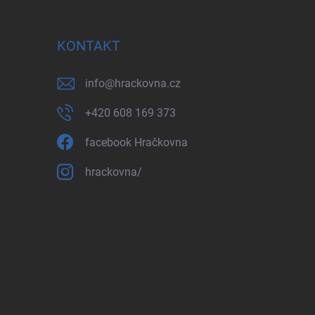
KONTAKT
info
@
hrackovna.cz
+420 608 169 373
facebook Hračkovna
hrackovna/