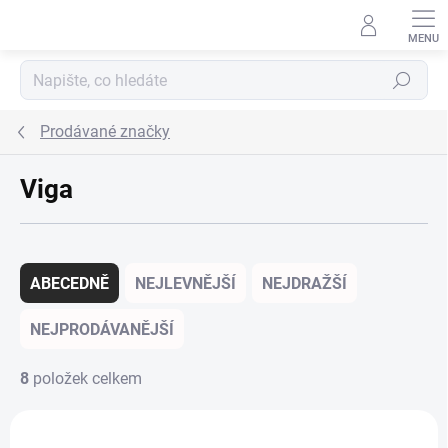
Přejít na obsah
Hledat
Prodávané značky
Viga
Řazení produktů
ABECEDNĚ
NEJLEVNĚJŠÍ
NEJDRAŽŠÍ
NEJPRODÁVANĚJŠÍ
8
položek celkem
Výpis produktů