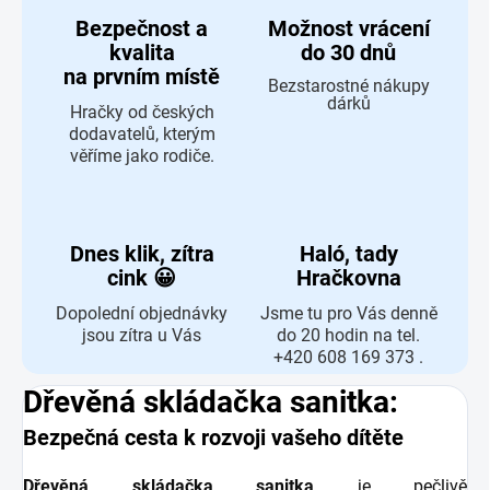
Bezpečnost a
Možnost vrácení
kvalita
do 30 dnů
na prvním místě
Bezstarostné nákupy
dárků
Hračky od českých
dodavatelů, kterým
věříme jako rodiče.
Dnes klik, zítra
Haló, tady
cink 😀
Hračkovna
Dopolední objednávky
Jsme tu pro Vás denně
jsou zítra u Vás
do 20 hodin na tel.
+420 608 169 373 .
Dřevěná skládačka sanitka:
Bezpečná cesta k rozvoji vašeho dítěte
Dřevěná skládačka sanitka
je pečlivě