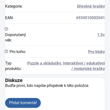
Kategorie
:
Dřevěné hračky
EAN
:
6934510502041
?
Doporučený
1,5+
věk
:
?
Pro koho
:
Pro kluky
Typ
Puzzle a skládačky
,
Interaktivní / edukativní
produktu
:
/ motorické hračky
Diskuze
Buďte první, kdo napíše příspěvek k této položce.
Přidat komentář