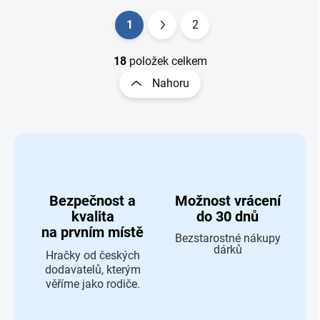
Ovládací prvky výpisu
1
2
Stránkování
18
položek celkem
Nahoru
Bezpečnost a
Možnost vrácení
kvalita
do 30 dnů
na prvním místě
Bezstarostné nákupy
dárků
Hračky od českých
dodavatelů, kterým
věříme jako rodiče.