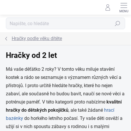
Přejít na obsah
Hledat
Hračky podle věku dítěte
Hračky od 2 let
Má vaše děťátko 2 roky? V tomto věku miluje stavění
kostek a rádo se seznamuje
s významem různých věcí a
přístrojů. I proto určitě hledáte hračky, které ho nejen
zabaví, ale současně ho budou bavit, naučí se nové věci a
potrénuje paměť. V této kategorii proto nabízíme
kvalitní
hračky do dětských pokojíčků
, ale také žádané
hrací
bazénky
do horkého letního počasí. Ty vaše děti osvěží a
užijí si v nich spoustu zábavy s rodinou i s malými