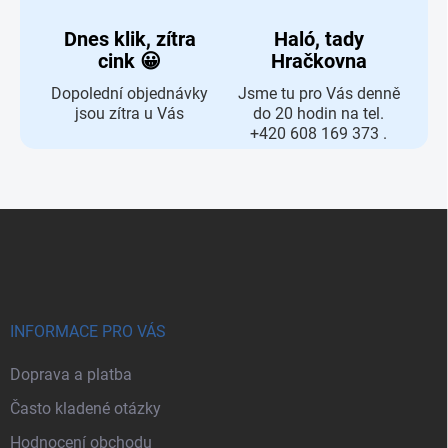
Dnes klik, zítra
Haló, tady
cink 😀
Hračkovna
Dopolední objednávky
Jsme tu pro Vás denně
jsou zítra u Vás
do 20 hodin na tel.
+420 608 169 373 .
Zápatí
INFORMACE PRO VÁS
Doprava a platba
Často kladené otázky
Hodnocení obchodu