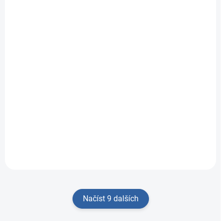
SKLADEM
Dřevěná vkládačka
Moje první lesní
zvířátka
133 Kč
Do košíku
Dřevěná vkládačka
Moje první lesní
zvířátka - vzdělávací...
Načíst 9 dalších