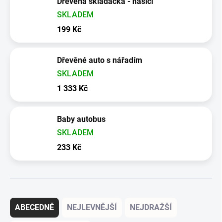
Dřevěná skládačka - hasiči
SKLADEM
199 Kč
Dřevěné auto s nářadím
SKLADEM
1 333 Kč
Baby autobus
SKLADEM
233 Kč
Řazení produktů
ABECEDNĚ
NEJLEVNĚJŠÍ
NEJDRAŽŠÍ