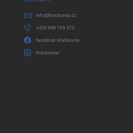
info
@
hrackovna.cz
+420 608 169 373
facebook Hračkovna
hrackovna/