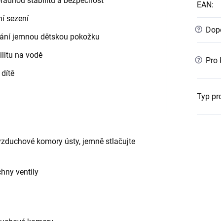
ádnou stabilitu a bezpečnost
EAN
:
í sezení
?
Dopo
ání jemnou dětskou pokožku
ilitu na vodě
?
Pro 
 dítě
Typ pr
vzduchové komory ústy, jemně stlačujte
hny ventily