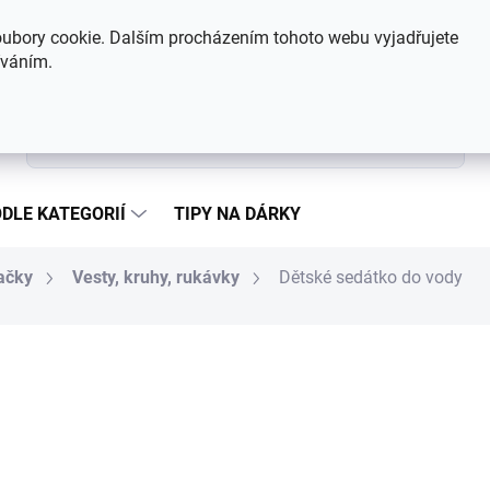
Hodnocení obchodu
Kontakty
ubory cookie. Dalším procházením tohoto webu vyjadřujete
íváním.
Hledat
DLE KATEGORIÍ
TIPY NA DÁRKY
ačky
Vesty, kruhy, rukávky
Dětské sedátko do vody
144 Kč
Měrná cena:
SKLADEM
MŮŽEME DORUČIT DO:
7.8