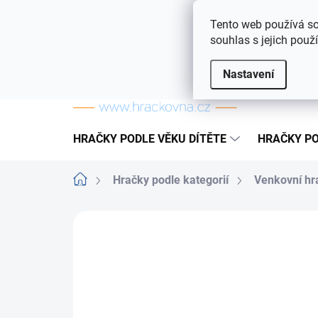
Přejít na obsah
Doprava a platba
Často kladené otázky
Tento web používá so
souhlas s jejich použ
Nastavení
HRAČKY PODLE VĚKU DÍTĚTE
HRAČKY PO
Domů
Hračky podle kategorií
Venkovní hr
ZNAČKA:
INTEX