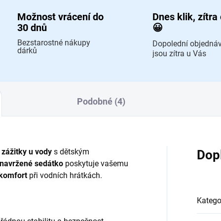
Možnost vrácení do
Dnes klik, zítra
30 dnů
😀
Bezstarostné nákupy
Dopolední objedná
dárků
jsou zítra u Vás
Podobné (4)
zážitky u vody
s dětským
Dop
 navržené sedátko
poskytuje vašemu
 komfort
při vodních hrátkách.
Katego