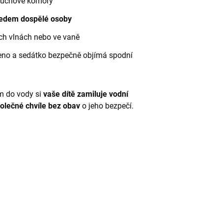
duchové komory
ledem dospělé osoby
ých vlnách nebo ve vaně
azeno a sedátko bezpečně objímá spodní
m do vody si
vaše dítě zamiluje vodní
polečné chvíle bez obav
o jeho bezpečí.