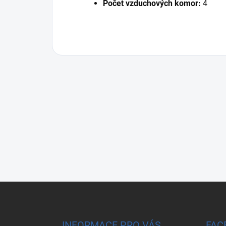
Počet vzduchových komor:
4
Zápatí
INFORMACE PRO VÁS
FAC