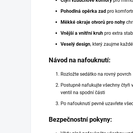
Čtyři vzduchové komory
pro mimoř
Pohodlná opěrka zad
pro komfortn
Měkké okraje otvorů pro nohy
chr
Vnější a vnitřní kruh
pro extra stab
Veselý design
, který zaujme každé
Návod na nafouknutí:
Rozložte sedátko na rovný povrch
Postupně nafukujte všechny čtyři 
ventil na spodní části
Po nafouknutí pevně uzavřete všec
Bezpečnostní pokyny: