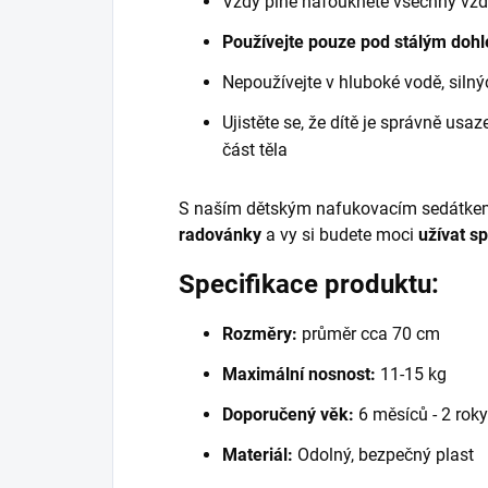
Vždy plně nafoukněte všechny vz
Používejte pouze pod stálým doh
Nepoužívejte v hluboké vodě, siln
Ujistěte se, že dítě je správně us
část těla
S naším dětským nafukovacím sedátke
radovánky
a vy si budete moci
užívat s
Specifikace produktu:
Rozměry:
průměr cca 70 cm
Maximální nosnost:
11-15 kg
Doporučený věk:
6 měsíců - 2 roky
Materiál:
Odolný, bezpečný plast