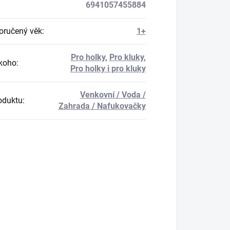
6941057455884
ručený věk
:
1+
Pro holky
,
Pro kluky
,
koho
:
Pro holky i pro kluky
Venkovní / Voda /
oduktu
:
Zahrada / Nafukovačky