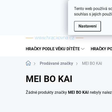
Přejít na obsah
Doprava a platba
Často kladené otázky
Tento web používá so
souhlas s jejich použ
Nastavení
HRAČKY PODLE VĚKU DÍTĚTE
HRAČKY PO
Domů
Prodávané značky
MEI BO KAI
MEI BO KAI
Žádné produkty značky
MEI BO KAI
nebyly naleze