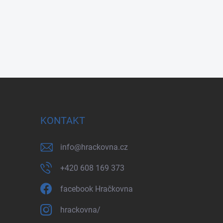
KONTAKT
info
@
hrackovna.cz
+420 608 169 373
facebook Hračkovna
hrackovna/