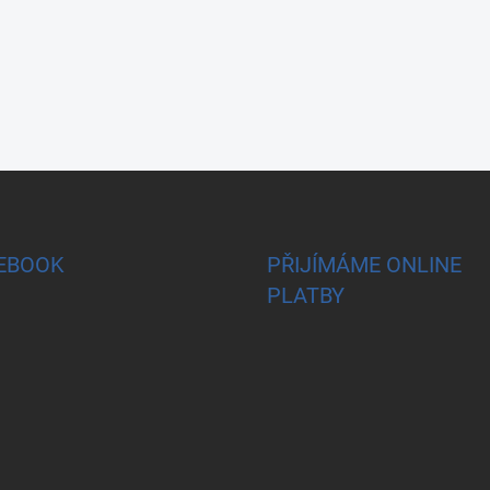
EBOOK
PŘIJÍMÁME ONLINE
PLATBY