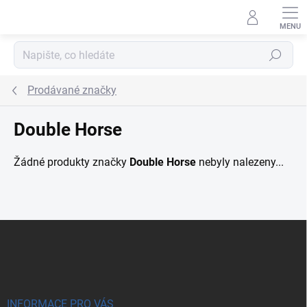
Přejít na obsah
Hledat
Prodávané značky
Double Horse
Žádné produkty značky
Double Horse
nebyly nalezeny...
Zápatí
INFORMACE PRO VÁS