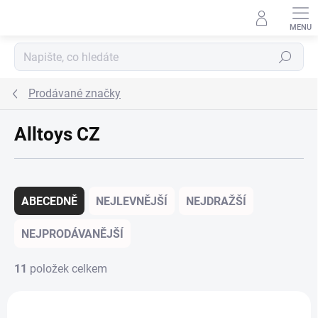
Přejít na obsah
Hledat
Prodávané značky
Alltoys CZ
Řazení produktů
ABECEDNĚ
NEJLEVNĚJŠÍ
NEJDRAŽŠÍ
NEJPRODÁVANĚJŠÍ
11
položek celkem
Výpis produktů