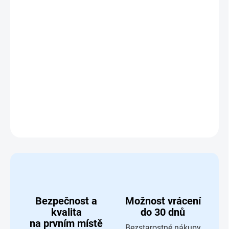
MOŽNOSTI
DORUČENÍ
−
+
Přidat do košíku
Cesty za zlatem - česká fantasy karetní hra
DETAILNÍ INFORMACE
ZEPTAT SE
HLÍDAT
Bezpečnost a
Možnost vrácení
kvalita
do 30 dnů
na prvním místě
Bezstarostné nákupy