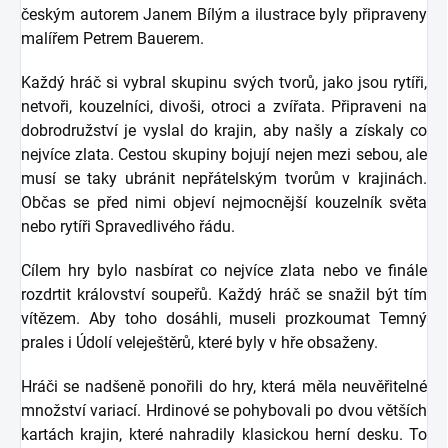
českým autorem Janem Bílým a ilustrace byly připraveny
malířem Petrem Bauerem.
Každý hráč si vybral skupinu svých tvorů, jako jsou rytíři,
netvoři, kouzelníci, divoši, otroci a zvířata. Připraveni na
dobrodružství je vyslal do krajin, aby našly a získaly co
nejvíce zlata. Cestou skupiny bojují nejen mezi sebou, ale
musí se taky ubránit nepřátelským tvorům v krajinách.
Občas se před nimi objeví nejmocnější kouzelník světa
nebo rytíři Spravedlivého řádu.
Cílem hry bylo nasbírat co nejvíce zlata nebo ve finále
rozdrtit království soupeřů. Každý hráč se snažil být tím
vítězem. Aby toho dosáhli, museli prozkoumat Temný
prales i Údolí veleještěrů, které byly v hře obsaženy.
Hráči se nadšeně ponořili do hry, která měla neuvěřitelné
množství variací. Hrdinové se pohybovali po dvou větších
kartách krajin, které nahradily klasickou herní desku. To