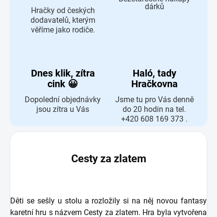
dárků
Hračky od českých
dodavatelů, kterým
věříme jako rodiče.
Dnes klik, zítra
Haló, tady
cink 😀
Hračkovna
Dopolední objednávky
Jsme tu pro Vás denně
jsou zítra u Vás
do 20 hodin na tel.
+420 608 169 373 .
Cesty za zlatem
Děti se sešly u stolu a rozložily si na něj novou fantasy
karetní hru s názvem Cesty za zlatem. Hra byla vytvořena