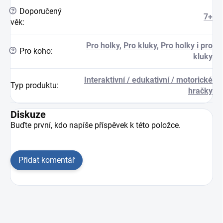
?
Doporučený
7+
věk
:
Pro holky
,
Pro kluky
,
Pro holky i pro
?
Pro koho
:
kluky
Interaktivní / edukativní / motorické
Typ produktu
:
hračky
Diskuze
Buďte první, kdo napíše příspěvek k této položce.
Přidat komentář