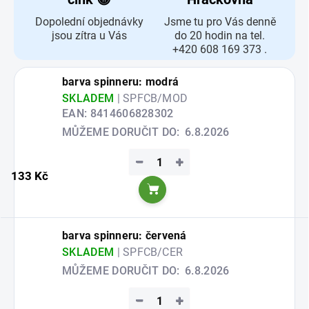
Dopolední objednávky
Jsme tu pro Vás denně
jsou zítra u Vás
do 20 hodin na tel.
+420 608 169 373 .
barva spinneru: modrá
SKLADEM
| SPFCB/MOD
EAN:
8414606828302
MŮŽEME DORUČIT DO:
6.8.2026
−
+
133 Kč
Do košíku
barva spinneru: červená
SKLADEM
| SPFCB/CER
MŮŽEME DORUČIT DO:
6.8.2026
−
+