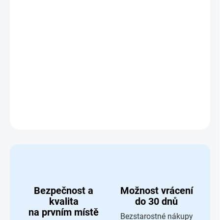
Sada na výrobu náramků obsahuje
12 barevných pásků,
šablony, barvy a třpytivé kamínky
pro tvoření originálních
módních doplňků. Děti si mohou
navrhovat a zdobit
náramky podle vlastní fantazie
. Ideální pro
rozvoj
kreativity a jemné motoriky
dětí od 5 let.
DETAILNÍ INFORMACE
ZEPTAT SE
HLÍDAT
Bezpečnost a
Možnost vrácení
kvalita
do 30 dnů
na prvním místě
Bezstarostné nákupy