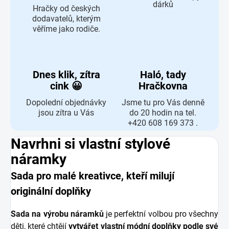
dárků
Hračky od českých
dodavatelů, kterým
věříme jako rodiče.
Dnes klik, zítra
Haló, tady
cink 😀
Hračkovna
Dopolední objednávky
Jsme tu pro Vás denně
jsou zítra u Vás
do 20 hodin na tel.
+420 608 169 373 .
Navrhni si vlastní stylové
náramky
Sada pro malé kreativce, kteří milují
originální doplňky
Sada na výrobu náramků
je perfektní volbou pro všechny
děti, které chtějí
vytvářet vlastní módní doplňky podle své