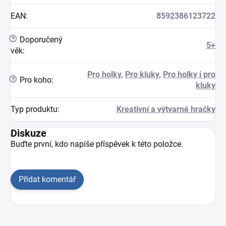
EAN
:
8592386123722
?
Doporučený
5+
věk
:
Pro holky
,
Pro kluky
,
Pro holky i pro
?
Pro koho
:
kluky
Typ produktu
:
Kreativní a výtvarné hračky
Diskuze
Buďte první, kdo napíše příspěvek k této položce.
Přidat komentář