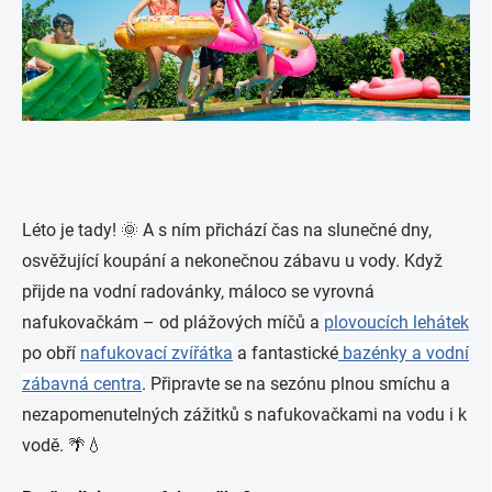
Léto je tady! 🌞 A s ním přichází čas na slunečné dny,
osvěžující koupání a nekonečnou zábavu u vody. Když
přijde na vodní radovánky, máloco se vyrovná
nafukovačkám – od plážových míčů a
plovoucích lehátek
po obří
nafukovací zvířátka
a fantastické
bazénky a vodní
zábavná centra
. Připravte se na sezónu plnou smíchu a
nezapomenutelných zážitků s nafukovačkami na vodu i k
vodě. 🌴💧