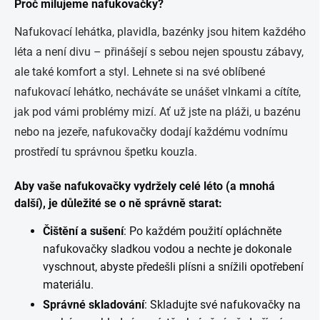
Proč milujeme nafukovačky?
Nafukovací lehátka, plavidla, bazénky jsou hitem každého
léta a není divu – přinášejí s sebou nejen spoustu zábavy,
ale také komfort a styl. Lehnete si na své oblíbené
nafukovací lehátko, necháváte se unášet vlnkami a cítíte,
jak pod vámi problémy mizí. Ať už jste na pláži, u bazénu
nebo na jezeře, nafukovačky dodají každému vodnímu
prostředí tu správnou špetku kouzla.
Aby vaše nafukovačky vydržely celé léto (a mnohá
další), je důležité se o ně správně starat:
Čištění a sušení
: Po každém použití opláchněte
nafukovačky sladkou vodou a nechte je dokonale
vyschnout, abyste předešli plísni a snížili opotřebení
materiálu.
Správné skladování
: Skladujte své nafukovačky na