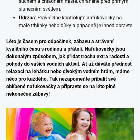
suchém a chladném místě, chráněné před přímým
slunečním světlem.
Údržba
: Pravidelně kontrolujte nafukovačky na
malé trhlinky nebo dírky a případně je ihned opravte.
Léto je časem pro odpočinek, zábavu a strávení
kvalitního času s rodinou a přáteli. Nafukovačky jsou
dokonalým způsobem, jak přidat trochu extra radosti a
pohody do vašich vodních aktivit. Ať už dáváte přednost
relaxaci na lehátku nebo divokým vodním hrám, máme
něco pro každého. Tak nezapomeňte přibalit své
oblíbené nafukovačky a připravte se na léto plné
nekonečné zábavy!