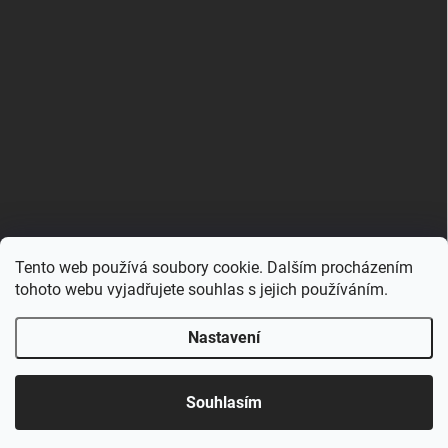
Tento web používá soubory cookie. Dalším procházením
Zboží.cz
Heureka.cz
Porovnávač.cz
tohoto webu vyjadřujete souhlas s jejich používáním.
Nastavení
Copyright 2026
Hračkovna.cz
. Všechna práva vyhrazena.
Upravit nastavení cookies
Souhlasím
Vytvořil Shoptet