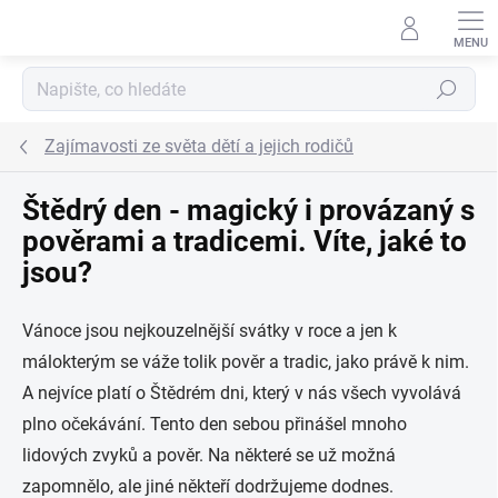
Přejít na obsah
Hledat
Zajímavosti ze světa dětí a jejich rodičů
Štědrý den - magický i provázaný s
pověrami a tradicemi. Víte, jaké to
jsou?
Vánoce jsou nejkouzelnější svátky v roce a jen k
málokterým se váže tolik pověr a tradic, jako právě k nim.
A nejvíce platí o Štědrém dni, který v nás všech vyvolává
plno očekávání. Tento den sebou přinášel mnoho
lidových zvyků a pověr. Na některé se už možná
zapomnělo, ale jiné někteří dodržujeme dodnes.