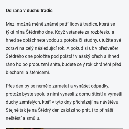
Od rána v duchu tradic
Mezi možná méně známé patří lidová tradice, která se
týká rána Štědrého dne. Když vstanete za rozbřesku a
hned se opláchnete vodou z potoka či studny, utužíte své
zdraví na celý následující rok. A pokud si už v předvečer
Štědrého dne položíte pod polštář vlašský ořech a ihned
ráno ho po probuzení sníte, budete celý rok chráněni před
blechami a štěnicemi.
Přes den by se nemělo zametat a vynášet odpadky,
protože byste spolu s nimi vynesli z domu štěstí a vymetli
duchy zemřelých, kteří v tyto dny přicházejí na návštěvu.
Stejně tak je na Štědrý den zakázáno prát, i to přináší
neštěstí a smůlu.