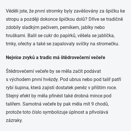
Věděli jste, že první stromky byly zavěšovány za špičku ke
stropu a později dokonce špičkou dolů? Dříve se tradičně
zdobily sladkým pečivem, perníkem, jablky nebo
hruškami. Balil se cukr do papírků, věšela se jablíčka,
trnky, ořechy a také se zapalovaly svíčky na stromečku.
Nejvíce zvyků a tradic má štědrovečerní večeře
Štědrovečerní večeře by se měla začít podávat
s východem první hvězdy. Pod ubrus nebo pod talíř patří
rybí šupina, která zajistí dostatek peněz v příštím roce.
Stejný efekt by měla přinést také drobná mince pod
talířem. Samotná večeře by pak měla mít 9 chodů,
protože toto číslo symbolizuje úplnost a přivolává
zázraky.