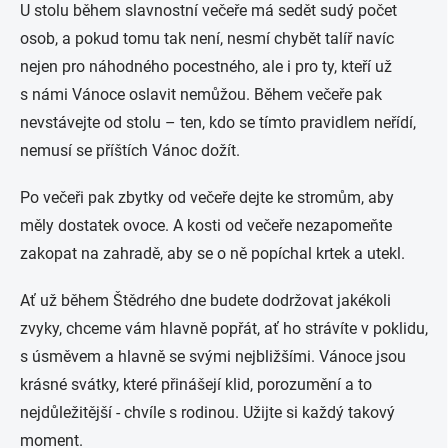
U stolu během slavnostní večeře má sedět sudý počet
osob, a pokud tomu tak není, nesmí chybět talíř navíc
nejen pro náhodného pocestného, ale i pro ty, kteří už
s námi Vánoce oslavit nemůžou. Během večeře pak
nevstávejte od stolu – ten, kdo se tímto pravidlem neřídí,
nemusí se příštích Vánoc dožít.
Po večeři pak zbytky od večeře dejte ke stromům, aby
měly dostatek ovoce. A kosti od večeře nezapomeňte
zakopat na zahradě, aby se o ně popíchal krtek a utekl.
Ať už během Štědrého dne budete dodržovat jakékoli
zvyky, chceme vám hlavně popřát, ať ho strávíte v poklidu,
s úsměvem a hlavně se svými nejbližšími. Vánoce jsou
krásné svátky, které přinášejí klid, porozumění a to
nejdůležitější - chvíle s rodinou. Užijte si každý takový
moment.