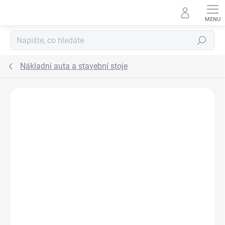
Přejít na obsah
Hledat
Nákladní auta a stavební stoje
ZNAČKA:
HM STUDIO