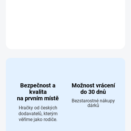
Model nákladního vozu s cisternou
DETAILNÍ INFORMACE
ZEPTAT SE
HLÍDAT
Bezpečnost a
Možnost vrácení
kvalita
do 30 dnů
na prvním místě
Bezstarostné nákupy
dárků
Hračky od českých
dodavatelů, kterým
věříme jako rodiče.