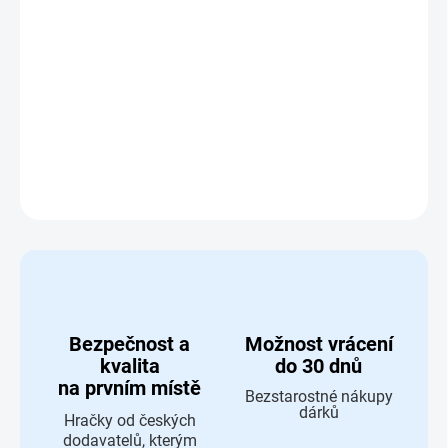
−
+
Přidat do košíku
Dlouhá kruhová kolej průměr 40cm - 4 kusy - Maxim
50905
DETAILNÍ INFORMACE
ZEPTAT SE
HLÍDAT
Bezpečnost a
Možnost vrácení
kvalita
do 30 dnů
na prvním místě
Bezstarostné nákupy
dárků
Hračky od českých
dodavatelů, kterým