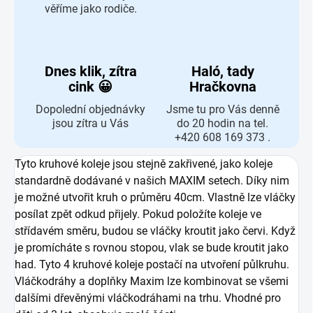
věříme jako rodiče.
Dnes klik, zítra
Haló, tady
cink 😀
Hračkovna
Dopolední objednávky
Jsme tu pro Vás denně
jsou zítra u Vás
do 20 hodin na tel.
+420 608 169 373 .
Tyto kruhové koleje jsou stejně zakřivené, jako koleje
standardně dodávané v našich MAXIM setech. Díky nim
je možné utvořit kruh o průměru 40cm. Vlastně lze vláčky
posílat zpět odkud přijely. Pokud položíte koleje ve
střídavém směru, budou se vláčky kroutit jako červi. Když
je promícháte s rovnou stopou, vlak se bude kroutit jako
had. Tyto 4 kruhové koleje postačí na utvoření půlkruhu.
Vláčkodráhy a doplňky Maxim lze kombinovat se všemi
dalšími dřevěnými vláčkodráhami na trhu. Vhodné pro