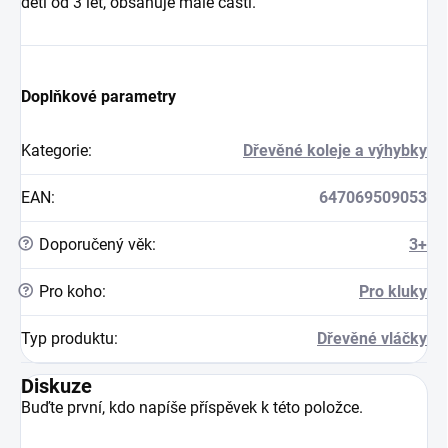
děti od 3 let, obsahuje malé části.
Doplňkové parametry
Kategorie
:
Dřevěné koleje a výhybky
EAN
:
647069509053
?
Doporučený věk
:
3+
?
Pro koho
:
Pro kluky
Typ produktu
:
Dřevěné vláčky
Diskuze
Buďte první, kdo napíše příspěvek k této položce.