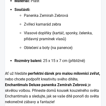
Materiál:
Plast
Součásti:
Panenka Zemirah Zebrová
Zvířecí kamarád zebra
Vlasové doplňky (kartáč, sponky, čelenka,
přídavný pramínek vlasů)
Oblečení a boty (na panence)
Rozměry balení:
25 x 15 x 7 cm (přibližně)
Ať už hledáte
perfektní dárek pro malou milovnici zvířat,
nebo chcete podpořit kreativitu svého dítěte,
Enchantimals Deluxe panenka Zemirah Zebrová
je
skvělou volbou. Přineste domů kousek kouzelného světa
Enchantimals a sledujte, jak se vaše dítě ponoří do světa
nekonečné zábavy a fantazie!