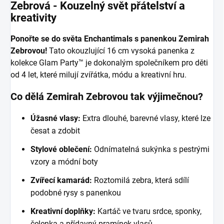
Zebrová - Kouzelný svět přátelství a
kreativity
Ponořte se do světa Enchantimals s panenkou Zemirah
Zebrovou!
Tato okouzlující 16 cm vysoká panenka z
kolekce Glam Party™ je dokonalým společníkem pro děti
od 4 let, které milují zvířátka, módu a kreativní hru.
Co dělá Zemirah Zebrovou tak výjimečnou?
Úžasné vlasy:
Extra dlouhé, barevné vlasy, které lze
česat a zdobit
Stylové oblečení:
Odnímatelná sukýnka s pestrými
vzory a módní boty
Zvířecí kamarád:
Roztomilá zebra, která sdílí
podobné rysy s panenkou
Kreativní doplňky:
Kartáč ve tvaru srdce, sponky,
čelenka a přídavný pramínek vlasů