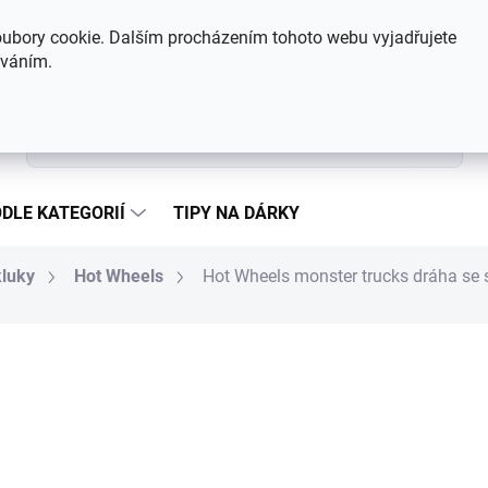
Hodnocení obchodu
Kontakty
ubory cookie. Dalším procházením tohoto webu vyjadřujete
íváním.
Hledat
DLE KATEGORIÍ
TIPY NA DÁRKY
kluky
Hot Wheels
Hot Wheels monster trucks dráha se
755 Kč
Měrná cena:
SKLADEM
MŮŽEME DORUČIT DO:
10.