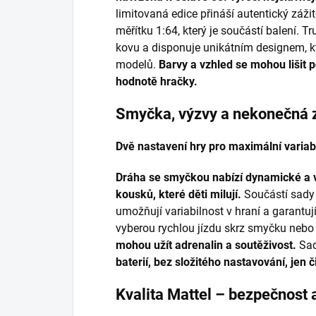
limitovaná edice přináší autentický záži
měřítku 1:64, který je součástí balení. Tr
kovu a disponuje unikátním designem, k
modelů.
Barvy a vzhled se mohou lišit 
hodnotě hračky.
Smyčka, výzvy a nekonečná 
Dvě nastavení hry pro maximální variabi
Dráha se smyčkou nabízí dynamické a v
kousků, které děti milují.
Součástí sady 
umožňují variabilnost v hraní a garantují
vyberou rychlou jízdu skrz smyčku nebo s
mohou užít adrenalin a soutěživost.
Sad
baterií, bez složitého nastavování, jen
Kvalita Mattel – bezpečnost a