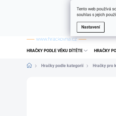
Přejít na obsah
Doprava a platba
Často kladené otázky
Tento web používá so
souhlas s jejich použ
Nastavení
HRAČKY PODLE VĚKU DÍTĚTE
HRAČKY PO
Domů
Hračky podle kategorií
Hračky pro 
ZNAČKA:
MATTEL