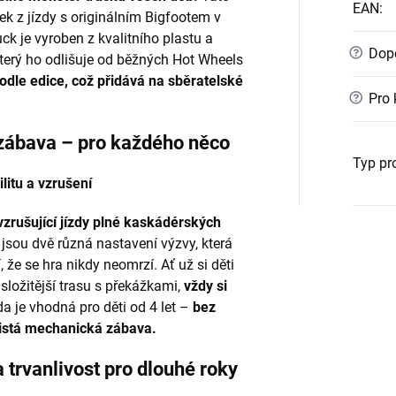
EAN
:
tek z jízdy s originálním Bigfootem v
uck je vyroben z kvalitního plastu a
?
Dopo
terý ho odlišuje od běžných Hot Wheels
podle edice, což přidává na sběratelské
?
Pro 
zábava – pro každého něco
Typ pr
litu a vzrušení
zrušující jízdy plné kaskádérských
jsou dvě různá nastavení výzvy, která
, že se hra nikdy neomrzí. Ať už si děti
ložitější trasu s překážkami,
vždy si
a je vhodná pro děti od 4 let –
bez
 čistá mechanická zábava.
 trvanlivost pro dlouhé roky