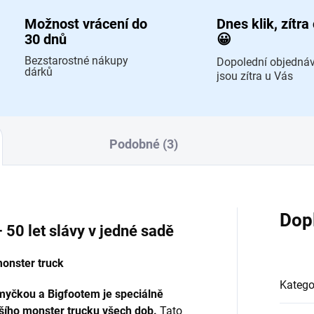
Možnost vrácení do
Dnes klik, zítra
30 dnů
😀
Bezstarostné nákupy
Dopolední objedná
dárků
jsou zítra u Vás
Podobné (3)
Dop
 50 let slávy v jedné sadě
monster truck
Katego
myčkou a Bigfootem je speciálně
jšího monster trucku všech dob.
Tato