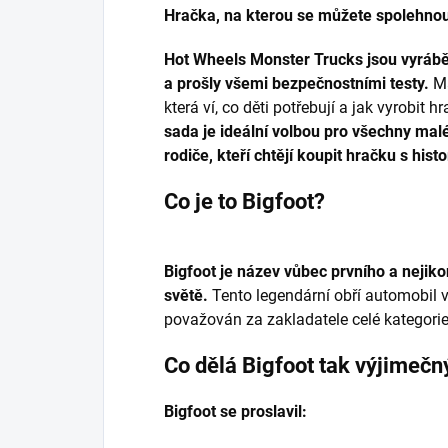
Hračka, na kterou se můžete spolehno
Hot Wheels Monster Trucks jsou vyráběn
a prošly všemi bezpečnostními testy.
Ma
která ví, co děti potřebují a jak vyrobit h
sada je ideální volbou pro všechny mal
rodiče, kteří chtějí koupit hračku s histor
Co je to Bigfoot?
Bigfoot je název vůbec prvního a nejiko
světě.
Tento legendární obří automobil v
považován za zakladatele celé kategorie
Co dělá Bigfoot tak výjimeč
Bigfoot se proslavil: