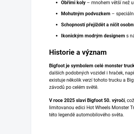
Obřími koly
– mnohem větší než u
Mohutným podvozkem
– speciáln
Schopností přejíždět a ničit osobn
Ikonickým modrým designem
s n
Historie a význam
Bigfoot je symbolem celé monster truck
dalších podobných vozidel i hraček, na
existuje několik verzí tohoto trucku a B
závodů po celém světě.
V roce 2025 slaví Bigfoot 50. výročí
, co
limitovanou edici Hot Wheels Monster T
této legendě automobilového světa.