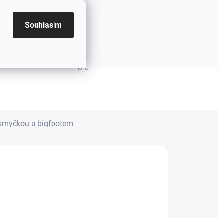
Souhlasím
PRÁZDNÝ KOŠÍK
NÁKUPNÍ KOŠÍK
 smyčkou a bigfootem
8.2026
MOŽNOSTI DORUČENÍ