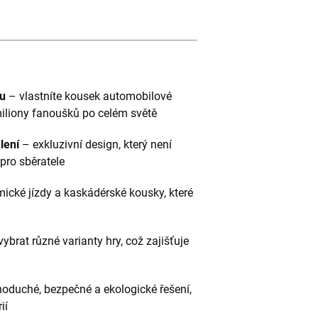
tu
– vlastníte kousek automobilové
 miliony fanoušků po celém světě
lení
– exkluzivní design, který není
pro sběratele
cké jízdy a kaskádérské kousky, které
ybrat různé varianty hry, což zajišťuje
noduché, bezpečné a ekologické řešení,
ií