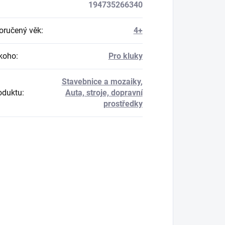
194735266340
ručený věk
:
4+
koho
:
Pro kluky
Stavebnice a mozaiky
,
oduktu
:
Auta, stroje, dopravní
prostředky