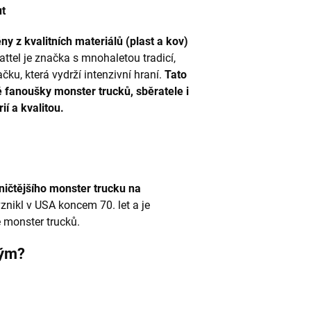
ut
y z kvalitních materiálů (plast a kov)
ttel je značka s mnohaletou tradicí,
račku, která vydrží intenzivní hraní.
Tato
é fanoušky monster trucků, sběratele i
ií a kvalitou.
ničtějšího monster trucku na
znikl v USA koncem 70. let a je
 monster trucků.
ným?