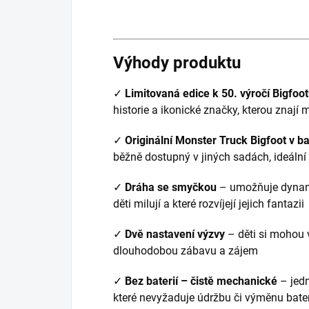
Výhody produktu
✓
Limitovaná edice k 50. výročí Bigfoo
historie a ikonické značky, kterou znají
✓
Originální Monster Truck Bigfoot v ba
běžně dostupný v jiných sadách, ideální 
✓
Dráha se smyčkou
– umožňuje dynami
děti milují a které rozvíjejí jejich fantazii
✓
Dvě nastavení výzvy
– děti si mohou v
dlouhodobou zábavu a zájem
✓
Bez baterií – čistě mechanické
– jed
které nevyžaduje údržbu či výměnu bater