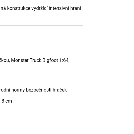
ná konstrukce vydržící intenzivní hraní
kou, Monster Truck Bigfoot 1:64,
rodní normy bezpečnosti hraček
x 8 cm