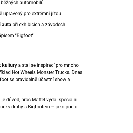
 běžných automobilů
ě upravený pro extrémní jízdu
í auta
při exhibicích a závodech
ápisem "Bigfoot"
 kultury
a stal se inspirací pro mnoho
příklad Hot Wheels Monster Trucks. Dnes
igfoot se pravidelně účastní show a
ž je důvod, proč Mattel vydal speciální
rucks dráhy s Bigfootem – jako poctu