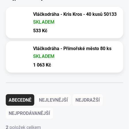
Vláčkodráha - Kris Kros - 40 kusů 50133
SKLADEM
533 Kč
Vláčkodráha - Přímořské město 80 ks
SKLADEM
1 063 Kč
Řazení produktů
ABECEDNĚ
NEJLEVNĚJŠÍ
NEJDRAŽŠÍ
NEJPRODÁVANĚJŠÍ
2
položek celkem