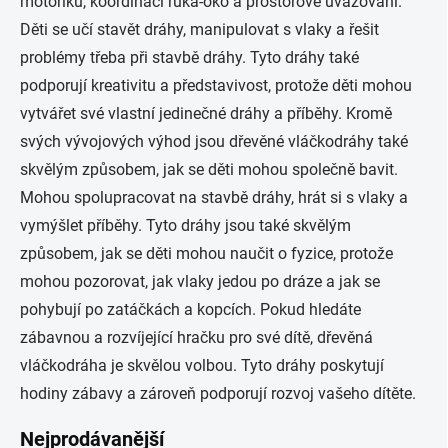
motoriku, koordinaci ruka-oko a prostorové uvažování.
Děti se učí stavět dráhy, manipulovat s vlaky a řešit
problémy třeba při stavbě dráhy. Tyto dráhy také
podporují kreativitu a představivost, protože děti mohou
vytvářet své vlastní jedinečné dráhy a příběhy. Kromě
svých vývojových výhod jsou dřevěné vláčkodráhy také
skvělým způsobem, jak se děti mohou společně bavit.
Mohou spolupracovat na stavbě dráhy, hrát si s vlaky a
vymýšlet příběhy. Tyto dráhy jsou také skvělým
způsobem, jak se děti mohou naučit o fyzice, protože
mohou pozorovat, jak vlaky jedou po dráze a jak se
pohybují po zatáčkách a kopcích. Pokud hledáte
zábavnou a rozvíjející hračku pro své dítě, dřevěná
vláčkodráha je skvělou volbou. Tyto dráhy poskytují
hodiny zábavy a zároveň podporují rozvoj vašeho dítěte.
Nejprodávanější