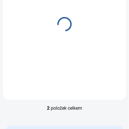
SKLADEM
SKLADEM
Vláčkodráha - Kris
Vláčkodráha -
Kros - 40 kusů 50133
Přímořské město 80
ks
533 Kč
1 063 Kč
Do košíku
Do košíku
Vláčkodráha Kris Kros
Vláčkodráha
s 40 díly přináší dětem
Přímořské město (80
od 3 let...
ks) nabízí dětem od 3
let svět...
2
položek celkem
Ovládací prvky výpisu