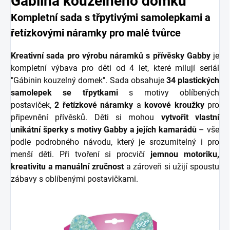
Gábiina kouzelného domku
Kompletní sada s třpytivými samolepkami a
řetízkovými náramky pro malé tvůrce
Kreativní sada pro výrobu náramků s přívěsky Gabby
je
kompletní výbava pro děti od 4 let, které milují seriál
"Gábinin kouzelný domek". Sada obsahuje
34 plastických
samolepek se třpytkami
s motivy oblíbených
postaviček,
2 řetízkové náramky
a
kovové kroužky
pro
připevnění přívěsků. Děti si mohou
vytvořit vlastní
unikátní šperky s motivy Gabby a jejích kamarádů
– vše
podle podrobného návodu, který je srozumitelný i pro
menší děti. Při tvoření si procvičí
jemnou motoriku,
kreativitu a manuální zručnost
a zároveň si užijí spoustu
zábavy s oblíbenými postavičkami.