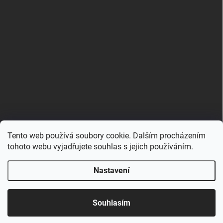
Tento web používá soubory cookie. Dalším procházením
Zboží.cz
Heureka.cz
Porovnávač.cz
tohoto webu vyjadřujete souhlas s jejich používáním.
Nastavení
Copyright 2026
Hračkovna.cz
. Všechna práva vyhrazena.
Upravit nastavení cookies
Souhlasím
Vytvořil Shoptet