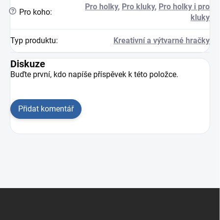
Pro holky
,
Pro kluky
,
Pro holky i pro
?
Pro koho
:
kluky
Typ produktu
:
Kreativní a výtvarné hračky
Diskuze
Buďte první, kdo napíše příspěvek k této položce.
Přidat komentář
Zápatí