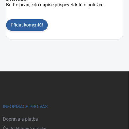
Buďte první, kdo napíše příspěvek k této položce.
Přidat komentář
Zápatí
INFORMACE PRO VÁS
Doprava a platba
Často kladené otázky