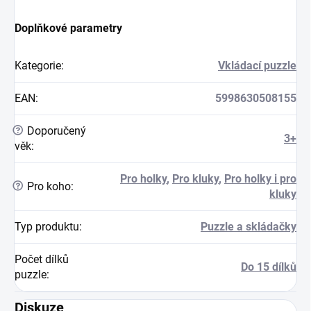
Doplňkové parametry
Kategorie
:
Vkládací puzzle
EAN
:
5998630508155
?
Doporučený
3+
věk
:
Pro holky
,
Pro kluky
,
Pro holky i pro
?
Pro koho
:
kluky
Typ produktu
:
Puzzle a skládačky
Počet dílků
Do 15 dílků
puzzle
:
Diskuze