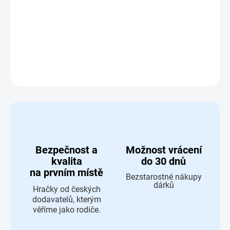
Dřevěné vkládací puzzle z masivu - malá kráva hnědá
DETAILNÍ INFORMACE
ZEPTAT SE
HLÍDAT
Bezpečnost a
Možnost vrácení
kvalita
do 30 dnů
na prvním místě
Bezstarostné nákupy
dárků
Hračky od českých
dodavatelů, kterým
věříme jako rodiče.