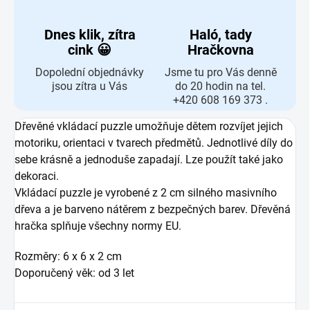
Dnes klik, zítra
Haló, tady
cink 😀
Hračkovna
Dopolední objednávky
Jsme tu pro Vás denně
jsou zítra u Vás
do 20 hodin na tel.
+420 608 169 373 .
Dřevěné vkládací puzzle umožňuje dětem rozvíjet jejich
motoriku, orientaci v tvarech předmětů. Jednotlivé díly do
sebe krásně a jednoduše zapadají. Lze použít také jako
dekoraci.
Vkládací puzzle je vyrobené z 2 cm silného masivního
dřeva a je barveno nátěrem z bezpečných barev.
Dřevěná
hračka splňuje všechny normy EU.
Rozměry: 6 x 6 x 2 cm
Doporučený věk: od 3 let