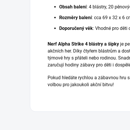
Obsah balení
: 4 blástry, 20 pěnový
Rozměry balení
: cca 69 x 32 x 6 c
Doporučený věk
: Vhodné pro děti o
Nerf Alpha Strike 4 blástry a šipky
je pe
akčních her. Díky čtyřem blástrům a dost
týmové hry s přáteli nebo rodinou. Snad
zaručují hodiny zábavy pro děti i dospěl
Pokud hledáte rychlou a zábavnou hru s N
volbou pro jakoukoli akční bitvu!