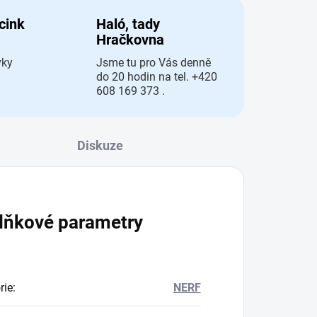
 cink
Haló, tady
Hračkovna
vky
Jsme tu pro Vás denně
do 20 hodin na tel. +420
608 169 373 .
Diskuze
lňkové parametry
rie
:
NERF