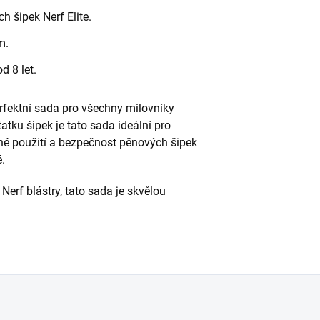
ch šipek Nerf Elite.
m.
d 8 let.
rfektní sada pro všechny milovníky
atku šipek je tato sada ideální pro
né použití a bezpečnost pěnových šipek
é.
erf blástry, tato sada je skvělou