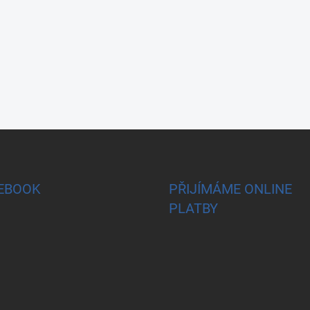
EBOOK
PŘIJÍMÁME ONLINE
PLATBY