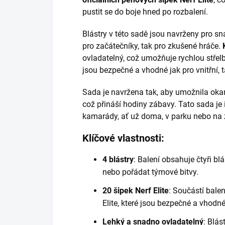
pustit se do boje hned po rozbalení.
Blástry v této sadě jsou navrženy pro sna
pro začátečníky, tak pro zkušené hráče.
ovladatelný, což umožňuje rychlou stře
jsou bezpečné a vhodné jak pro vnitřní, t
Sada je navržena tak, aby umožnila okam
což přináší hodiny zábavy. Tato sada je 
kamarády, ať už doma, v parku nebo na 
Klíčové vlastnosti:
4 blástry
: Balení obsahuje čtyři bl
nebo pořádat týmové bitvy.
20 šipek Nerf Elite
: Součástí balen
Elite, které jsou bezpečné a vhodné 
Lehký a snadno ovladatelný
: Blá