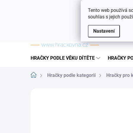
Přejít na obsah
Doprava a platba
Často kladené otázky
Tento web používá so
souhlas s jejich použ
Nastavení
HRAČKY PODLE VĚKU DÍTĚTE
HRAČKY PO
Domů
Hračky podle kategorií
Hračky pro 
ZNAČKA:
HASBRO