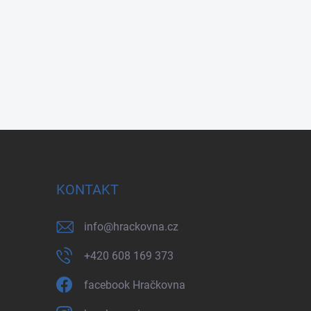
KONTAKT
info
@
hrackovna.cz
+420 608 169 373
facebook Hračkovna