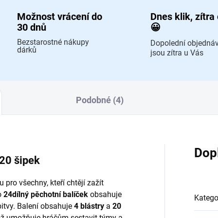
Možnost vrácení do
Dnes klik, zítra
30 dnů
😀
Bezstarostné nákupy
Dopolední objedná
dárků
jsou zítra u Vás
Podobné (4)
Dop
 20 šipek
 pro všechny, kteří chtějí zažít
o
24dílný pěchotní balíček
obsahuje
Katego
bitvy. Balení obsahuje
4 blástry
a
20
ož umožňuje hráčům sestavit týmy a