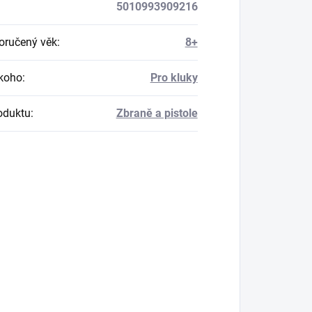
5010993909216
ručený věk
:
8+
koho
:
Pro kluky
oduktu
:
Zbraně a pistole