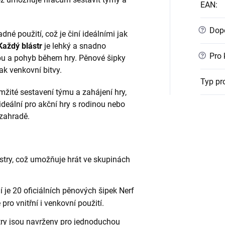
EAN
:
?
Dopo
dné použití, což je činí ideálními jak
Každý blástr
je lehký a snadno
?
Pro 
lbu a pohyb během hry. Pěnové šipky
ak venkovní bitvy.
Typ pr
žité sestavení týmu a zahájení hry,
ideální pro akční hry s rodinou nebo
zahradě.
ástry, což umožňuje hrát ve skupinách
í je 20 oficiálních pěnových šipek Nerf
pro vnitřní i venkovní použití.
stry jsou navrženy pro jednoduchou