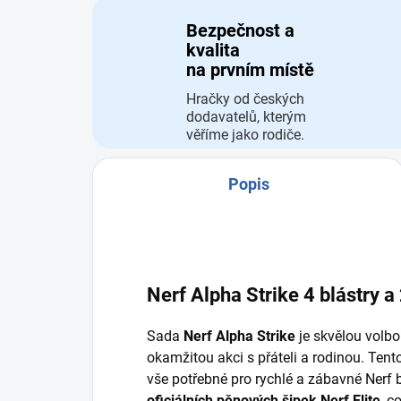
Bezpečnost a
kvalita
na prvním místě
Hračky od českých
dodavatelů, kterým
věříme jako rodiče.
Popis
Nerf Alpha Strike 4 blástry a
Sada
Nerf Alpha Strike
je skvělou volbou
okamžitou akci s přáteli a rodinou. Tent
vše potřebné pro rychlé a zábavné Nerf 
oficiálních pěnových šipek Nerf Elite
, c