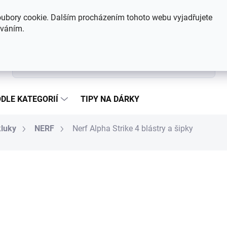
Hodnocení obchodu
Kontakty
ubory cookie. Dalším procházením tohoto webu vyjadřujete
íváním.
Hledat
DLE KATEGORIÍ
TIPY NA DÁRKY
kluky
NERF
Nerf Alpha Strike 4 blástry a šipky
666 Kč
Měrná cena:
SKLADEM
MŮŽEME DORUČIT DO:
10.