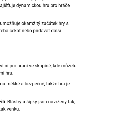
zajišťuje dynamickou hru pro hráče
 umožňuje okamžitý začátek hry s
třeba čekat nebo přidávat další
deální pro hraní ve skupině, kde můžete
ní hru.
sou měkké a bezpečné, takže hra je
ití
: Blástry a šipky jsou navrženy tak,
 tak venku.