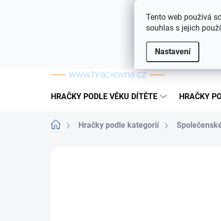
Přejít na obsah
Doprava a platba
Často kladené otázky
Tento web používá so
souhlas s jejich použ
Nastavení
HRAČKY PODLE VĚKU DÍTĚTE
HRAČKY PO
Domů
Hračky podle kategorií
Společenské
ZNAČKA:
DINO