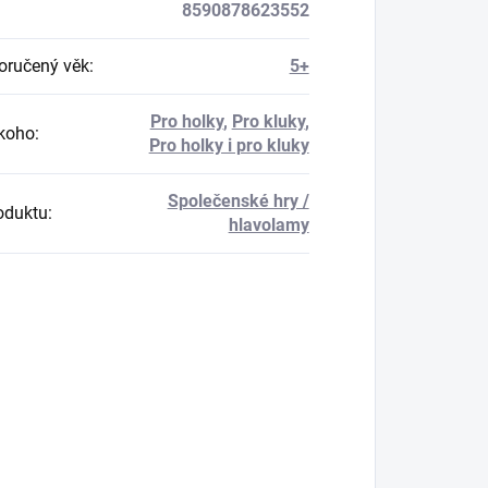
8590878623552
ručený věk
:
5+
Pro holky
,
Pro kluky
,
koho
:
Pro holky i pro kluky
Společenské hry /
oduktu
:
hlavolamy