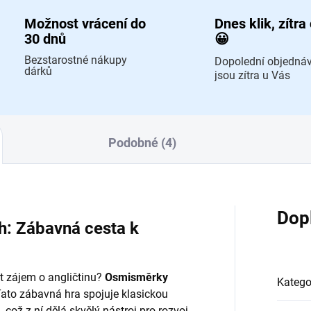
Možnost vrácení do
Dnes klik, zítra
30 dnů
😀
Bezstarostné nákupy
Dopolední objedná
dárků
jsou zítra u Vás
Podobné (4)
Dop
h: Zábavná cesta k
it zájem o angličtinu?
Osmisměrky
Katego
Tato zábavná hra spojuje klasickou
což z ní dělá skvělý nástroj pro rozvoj