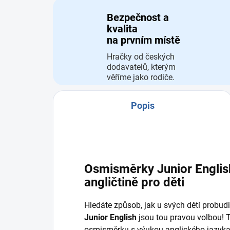
Bezpečnost a
kvalita
na prvním místě
Hračky od českých
dodavatelů, kterým
věříme jako rodiče.
Popis
Osmisměrky Junior Englis
angličtině pro děti
Hledáte způsob, jak u svých dětí probud
Junior English
jsou tou pravou volbou! 
osmisměrku s výukou anglického jazyka, 