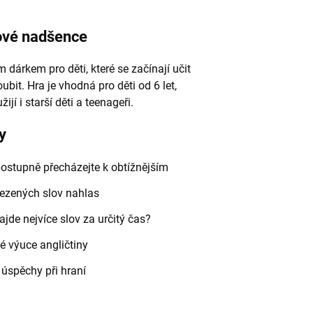
kové nadšence
 dárkem pro děti, které se začínají učit
ubit. Hra je vhodná pro děti od 6 let,
ijí i starší děti a teenageři.
y
postupně přecházejte k obtížnějším
lezených slov nahlas
ajde nejvíce slov za určitý čas?
é výuce angličtiny
 úspěchy při hraní