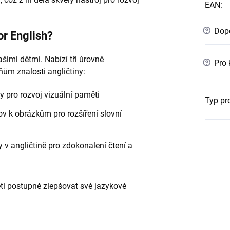
EAN
:
?
Dopo
or English?
ašimi dětmi. Nabízí tři úrovně
?
Pro 
ňům znalosti angličtiny:
y pro rozvoj vizuální paměti
Typ pr
ov k obrázkům pro rozšíření slovní
 v angličtině pro zdokonalení čtení a
ěti postupně zlepšovat své jazykové