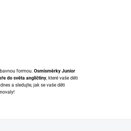
h
zábavnou formou.
Osmisměrky Junior
eře do světa angličtiny
, které vaše děti
 dnes a sledujte, jak se vaše děti
omovaly!