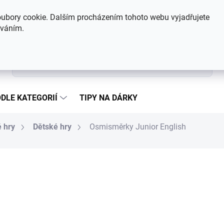
Hodnocení obchodu
Kontakty
ubory cookie. Dalším procházením tohoto webu vyjadřujete
íváním.
Hledat
DLE KATEGORIÍ
TIPY NA DÁRKY
 hry
Dětské hry
Osmisměrky Junior English
466 Kč
Měrná cena:
SKLADEM
MŮŽEME DORUČIT DO:
7.8