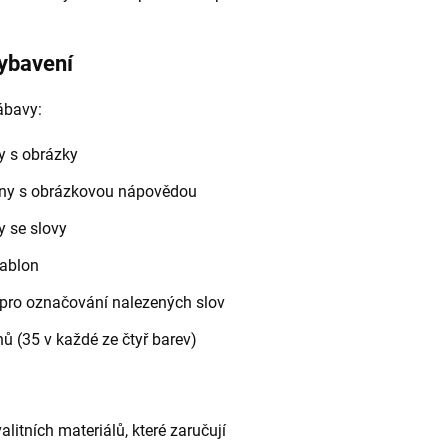
vybavení
ábavy:
y s obrázky
ony s obrázkovou nápovědou
y se slovy
šablon
 pro označování nalezených slov
 (35 v každé ze čtyř barev)
itních materiálů, které zaručují